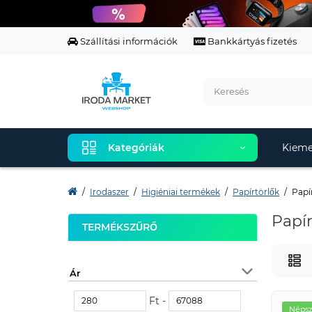
Szállítási információk
Bankkártyás fizetés
Kategóriák
Kieme
Irodaszer
Higiéniai termékek
Papírtörlők
Papír
Papír
TERMÉKSZŰRŐ
Ár
Ft -
Népsz