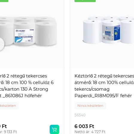
rlő 2 rétegű tekercses
Kéztörlő 2 rétegű tekercse
ő: 18 cm 100 % cellulóz 6
átmérő: 18 cm 100% celluló
cs/karton 130 A Strong
tekercs/csomag
t _861086J hófehér
Paperdi_RI8M095/F fehér
 készleten
Nincs készleten
56340
9 Ft
6 003 Ft
r: 9 133 Ft
Nettó ár: 4 727 Ft