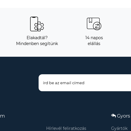
Elakadtál?
14 napos
Mindenben segítünk
elállás
om
Gyors 
Hírlevél feliratkozás
Gyártók