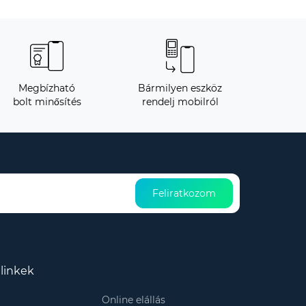
Megbízható
Bármilyen eszköz
bolt minősítés
rendelj mobilról
Feliratkozom
linkek
Online elállás