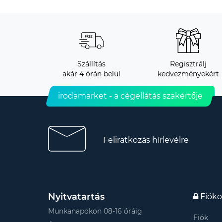
Szállítás
Regisztrálj
akár 4 órán belül
kedvezményekért
irodamarket - a cégellátás szakértője
Feliratkozás hírlevélre
Nyitvatartás
Fiók
Munkanapokon 08-16 óráig
Fiók