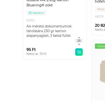
hófeh
Bluering® zöld
Nincs
Raktáron
Ra
46379
50301
IRA4L
20 82
A4 méretű dokumentumok
Emelők
Nettó á
tárolására 230 gr karton
haszná
alapanyagból, 3 belső füllel.
karton
Táblázatos Gyűjtő: 2..
Népsz
95 Ft
665 F
Nettó ár: 75 Ft
Nettó á