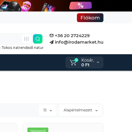
Fiókom
+36 20 2724229
info@irodamarket.hu
e,
Tokos iratrendező natur
Kosár,
0
0 Ft
15
Alapértelmezett
Népszerű