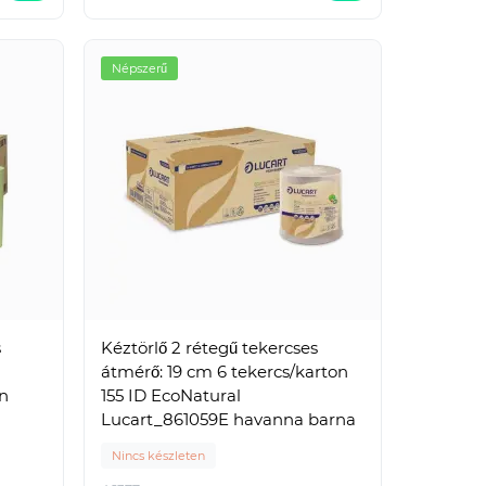
Népszerű
s
Kéztörlő 2 rétegű tekercses
átmérő: 19 cm 6 tekercs/karton
on
155 ID EcoNatural
Lucart_861059E havanna barna
Nincs készleten