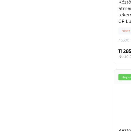
Kéztö
átmér
teker
CF Lu
barn
Nincs
46390
11 285
Nettó á
Népsz
Kéztö