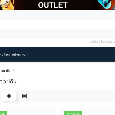
példa a keresésr
lt termékeink
törlők - 9
törlők
erű
Népszerű