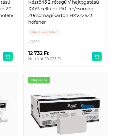
atású
Kéztörlő 2 rétegű V hajtogatású
ag 20
100% cellulóz 160 lap/csomag
hófehér
20csomag/karton HKV22523
hófehér
Nincs készleten
40999
12 732 Ft
Nettó ár: 10 025 Ft
Népszerű