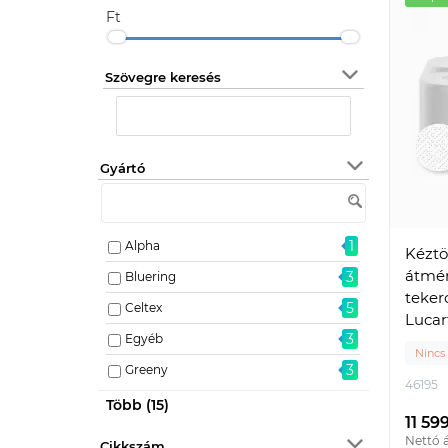
Ft
Szövegre keresés
Gyártó
1
Alpha
Kéztö
átmér
3
Bluering
teker
5
Celtex
Lucar
3
Egyéb
Nincs
3
Greeny
46195
5
Katrin
Több (15)
11 59
56
Lucart
Nettó á
Cikkszám