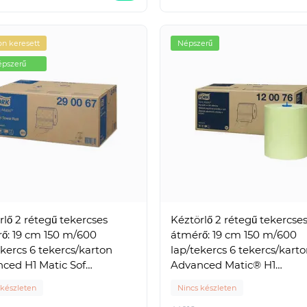
n keresett
Népszerű
pszerű
rlő 2 rétegű tekercses
Kéztörlő 2 rétegű tekercse
ő: 19 cm 150 m/600
átmérő: 19 cm 150 m/600
ekercs 6 tekercs/karton
lap/tekercs 6 tekercs/kart
ced H1 Matic Sof
Advanced Matic® H1
290067 fehér
TORK_290076 zöld
 készleten
Nincs készleten