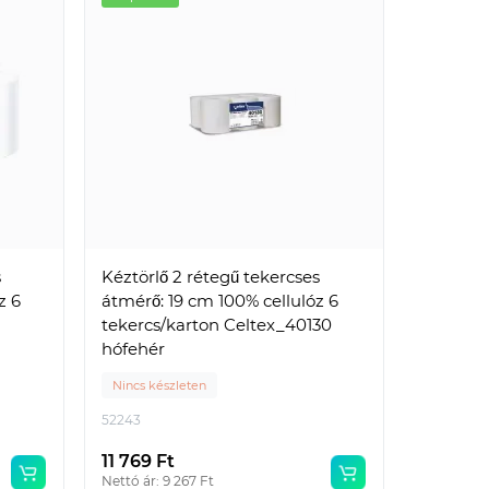
s
Kéztörlő 2 rétegű tekercses
z 6
átmérő: 19 cm 100% cellulóz 6
tekercs/karton Celtex_40130
hófehér
Nincs készleten
52243
11 769 Ft
Nettó ár: 9 267 Ft