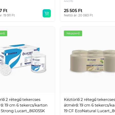
44016
7 Ft
25 505 Ft
: 19 911 Ft
Nettó ár: 20 083 Ft
erű
Népszerű
n keresett
Népszerű
pszerű
rlő 2 rétegű tekercses
Kéztörlő 2 rétegű tekercse
ő: 19 cm 6 tekercs/karton
átmérő: 19 cm 6 tekercs/ka
endező A4, 7,5cm,
Epson 603XL tintapatron
D Strong Lucart_861055K
19 CF EcoNatural Lucart_8
ng® lila
magenta ECO