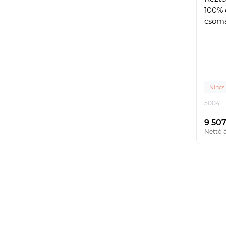
100% 
csoma
Nincs
50041
9 507
Nettó á