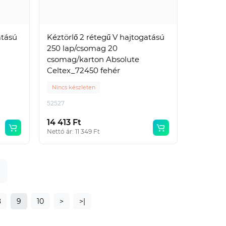
atású
Kéztörlő 2 rétegű V hajtogatású
250 lap/csomag 20
csomag/karton Absolute
Celtex_72450 fehér
Nincs készleten
52527
14 413 Ft
Nettó ár: 11 349 Ft
8
9
10
>
>|