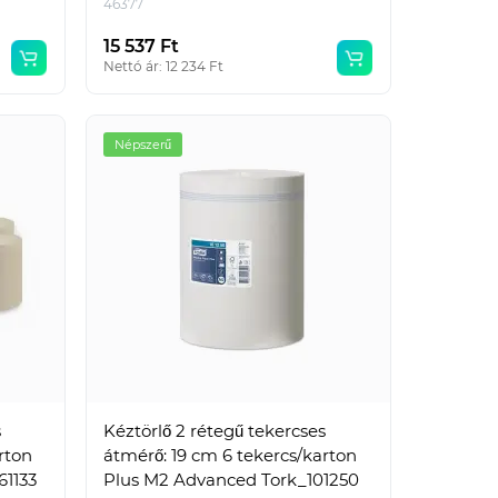
46377
15 537 Ft
Nettó ár: 12 234 Ft
Népszerű
Népszerű
s
Kéztörlő 2 rétegű tekercses
rton
átmérő: 19 cm 6 tekercs/karton
Előlap, A4, 200 micron 100
61133
Plus M2 Advanced Tork_101250
db/csomag, Bluering® áttetsző