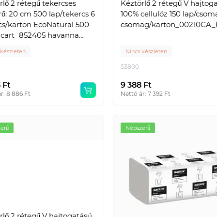
rlő 2 rétegű tekercses
Kéztörlő 2 rétegű V hajtog
ő: 20 cm 500 lap/tekercs 6
100% cellulóz 150 lap/csom
cs/karton EcoNatural 500
csomag/karton_00210CA_
cart_852405 havanna
a
 készleten
Nincs készleten
53800
 Ft
9 388 Ft
r: 8 886 Ft
Nettó ár: 7 392 Ft
erű
Népszerű
rlő 2 rétegű V hajtogatású