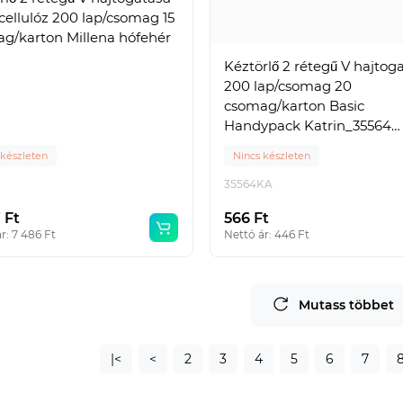
cellulóz 200 lap/csomag 15
g/karton Millena hófehér
Kéztörlő 2 rétegű V hajtog
200 lap/csomag 20
csomag/karton Basic
Handypack Katrin_35564
fehérített
 készleten
Nincs készleten
35564KA
 Ft
566 Ft
r: 7 486 Ft
Nettó ár: 446 Ft
Mutass többet
|<
<
2
3
4
5
6
7