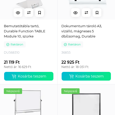
Bemutatótábla tartó,
Dokumentum tároló A3,
Durable Function TABLE
vízálló, mágneses 5
Module 10, szürke
db/csomag, Durable
Raktáron
Raktáron
DU568310
36855
21 119 Ft
22 925 Ft
Nettó ár: 16 629 Ft
Nettó ár: 18 051 Ft
Kosárba teszem
Kosárba teszem
Népszerű
Népszerű