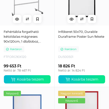
Fehértábla forgatható
Infókeret 50x70, Durable
kétoldalas mágneses
Duraframe Poster Sun fekete
90x120cm, 1 db/doboz,
Bluering®
Raktáron
Raktáron
FTFORG90X120
DU500501
99 653 Ft
18 826 Ft
Nettó ár: 78 467 Ft
Nettó ár: 14 824 Ft
Kosárba teszem
Kosárba teszem
Népszerű
Nagyon keresett
Népszerű