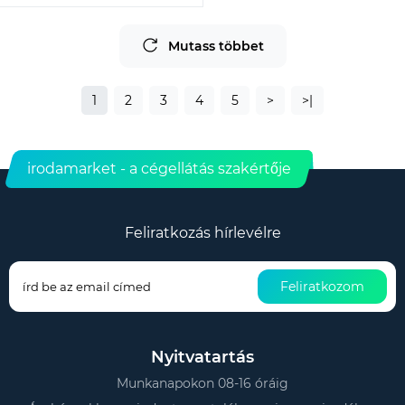
Mutass többet
1
2
3
4
5
>
>|
irodamarket - a cégellátás szakértője
Feliratkozás hírlevélre
Feliratkozom
Nyitvatartás
Munkanapokon 08-16 óráig