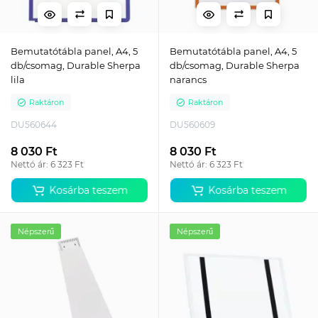
Bemutatótábla panel, A4, 5
Bemutatótábla panel, A4, 5
db/csomag, Durable Sherpa
db/csomag, Durable Sherpa
lila
narancs
Raktáron
Raktáron
DU560644
DU560609
8 030 Ft
8 030 Ft
Nettó ár: 6 323 Ft
Nettó ár: 6 323 Ft
Kosárba teszem
Kosárba teszem
Népszerű
Népszerű