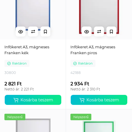
Infókeret A3, mágneses
Infókeret A3, mágneses
Franken kék
Franken piros
Raktáron
Raktáron
30800
42188
2 821 Ft
2 934 Ft
Nettó ár: 2 221 Ft
Nettó ár: 2 310 Ft
Kosárba teszem
Kosárba teszem
Népszerű
Népszerű