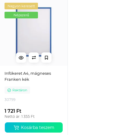
Nagyon keresett
Népszerű
Infókeret A4, mágneses
Franken kék
Raktáron
30799
1 721 Ft
Nettó ár: 1 355 Ft
Kosárba teszem