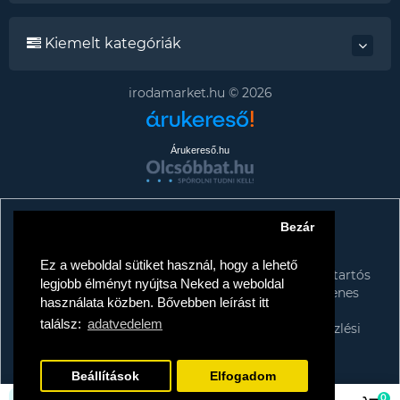
Kiemelt kategóriák
irodamarket.hu © 2026
Árukereső.hu
Bezár
Tájékoztató az adattörlő címkékről
TISZTELT VÁSÁRLÓNK!
Ez a weboldal sütiket használ, hogy a lehető
A kormány döntése alapján a kereskedő minden tartós
legjobb élményt nyújtsa Neked a weboldal
adathordozó termék vásárlásakor köteles ingyenes
használata közben. Bővebben leírást itt
adattörlő kódot biztosítani fogyasztóknak.
találsz:
adatvedelem
További információk a Nemzeti Média- és Hírközlési
Hatóság honlapján:
https://nmhh.hu/veglegestorles
Beállítások
Elfogadom
0