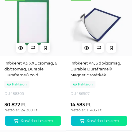
Infókeret A3, XXL csomag, 6
Infókeret A4, 5 db/csomag,
db/csomag, Durable
Durable Duraframe®
Duraframe® zöld
Magnetic sötétkék
Raktáron
Raktáron
DU488305
DU486907
30 872 Ft
14 583 Ft
Nettó ár: 24 309 Ft
Nettó ár: 11 483 Ft
Kosárba teszem
Kosárba teszem