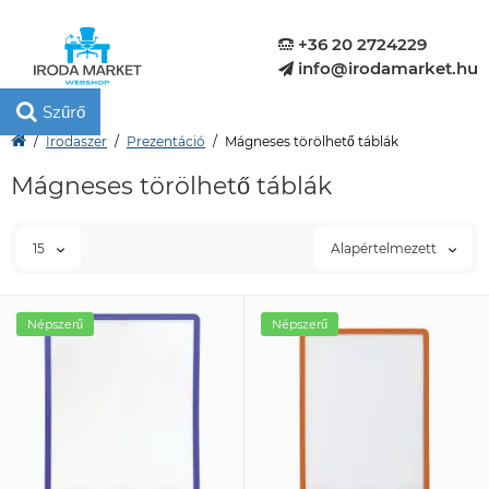
+36 20 2724229
info@irodamarket.hu
Szűrő
Irodaszer
Prezentáció
Mágneses törölhető táblák
Mágneses törölhető táblák
15
Alapértelmezett
Népszerű
Népszerű