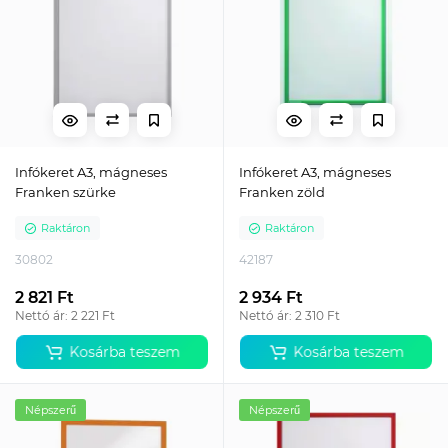
Infókeret A3, mágneses
Infókeret A3, mágneses
Franken szürke
Franken zöld
Raktáron
Raktáron
30802
42187
2 821 Ft
2 934 Ft
Nettó ár: 2 221 Ft
Nettó ár: 2 310 Ft
Kosárba teszem
Kosárba teszem
Népszerű
Népszerű