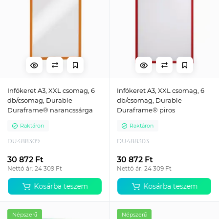
Infókeret A3, XXL csomag, 6
Infókeret A3, XXL csomag, 6
db/csomag, Durable
db/csomag, Durable
Duraframe® narancssárga
Duraframe® piros
Raktáron
Raktáron
DU488309
DU488303
30 872 Ft
30 872 Ft
Nettó ár: 24 309 Ft
Nettó ár: 24 309 Ft
Kosárba teszem
Kosárba teszem
Népszerű
Népszerű