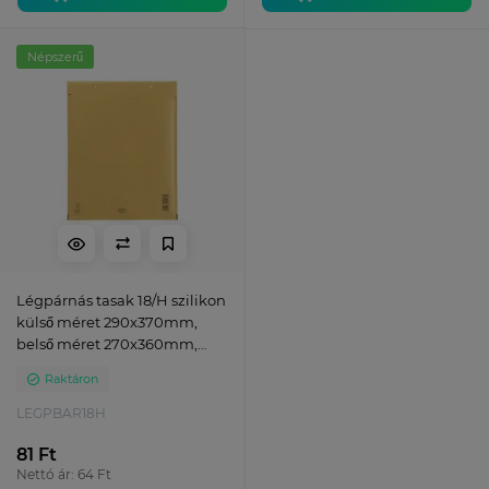
Népszerű
Légpárnás tasak 18/H szilikon
külső méret 290x370mm,
belső méret 270x360mm,
Bluering® barna
Raktáron
LEGPBAR18H
81 Ft
Nettó ár: 64 Ft