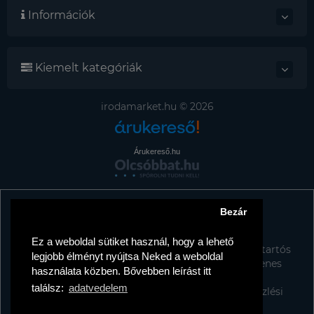
Információk
Kiemelt kategóriák
irodamarket.hu © 2026
Árukereső.hu
Bezár
Tájékoztató az adattörlő címkékről
TISZTELT VÁSÁRLÓNK!
Ez a weboldal sütiket használ, hogy a lehető
A kormány döntése alapján a kereskedő minden tartós
legjobb élményt nyújtsa Neked a weboldal
adathordozó termék vásárlásakor köteles ingyenes
használata közben. Bővebben leírást itt
adattörlő kódot biztosítani fogyasztóknak.
találsz:
adatvedelem
További információk a Nemzeti Média- és Hírközlési
Hatóság honlapján: