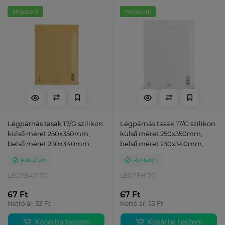
Népszerű
Népszerű
Légpárnás tasak 17/G szilikon
Légpárnás tasak 17/G szilikon
külső méret 250x350mm,
külső méret 250x350mm,
belső méret 230x340mm,
belső méret 230x340mm,
Bluering® barna
Bluering® fehér
Raktáron
Raktáron
LEGPBAR17G
LEGPFH17G
67 Ft
67 Ft
Nettó ár: 53 Ft
Nettó ár: 53 Ft
Kosárba teszem
Kosárba teszem