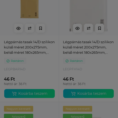
Légpárnás tasak 14/D szilikon
Légpárnás tasak 14/D szilikon
külső méret 200x275mm,
külső méret 200x275mm,
belső méret 180x265mm,
belső méret 180x265mm,
Bluering® barna
Bluering® fehér
Raktáron
Raktáron
LEGPBAR14D
LEGPFH14D
46 Ft
46 Ft
Nettó ár: 36 Ft
Nettó ár: 36 Ft
Kosárba teszem
Kosárba teszem
Nagyon keresett
Nagyon keresett
Népszerű
Népszerű