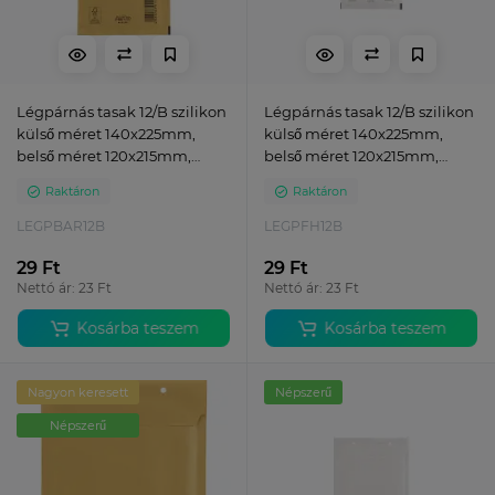
Légpárnás tasak 12/B szilikon
Légpárnás tasak 12/B szilikon
külső méret 140x225mm,
külső méret 140x225mm,
belső méret 120x215mm,
belső méret 120x215mm,
Bluering® barna
Bluering® fehér
Raktáron
Raktáron
LEGPBAR12B
LEGPFH12B
29 Ft
29 Ft
Nettó ár: 23 Ft
Nettó ár: 23 Ft
Kosárba teszem
Kosárba teszem
Nagyon keresett
Népszerű
Népszerű