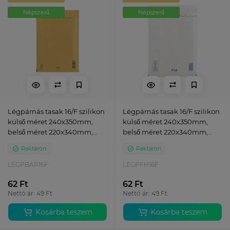
Népszerű
Népszerű
Légpárnás tasak 16/F szilikon
Légpárnás tasak 16/F szilikon
külső méret 240x350mm,
külső méret 240x350mm,
belső méret 220x340mm,
belső méret 220x340mm,
Bluering® barna
Bluering® fehér
Raktáron
Raktáron
LEGPBAR16F
LEGPFH16F
62 Ft
62 Ft
Nettó ár: 49 Ft
Nettó ár: 49 Ft
Kosárba teszem
Kosárba teszem