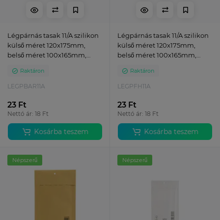
Légpárnás tasak 11/A szilikon
Légpárnás tasak 11/A szilikon
külső méret 120x175mm,
külső méret 120x175mm,
belső méret 100x165mm,
belső méret 100x165mm,
Bluering® barna
Bluering® fehér
Raktáron
Raktáron
LEGPBAR11A
LEGPFH11A
23 Ft
23 Ft
Nettó ár: 18 Ft
Nettó ár: 18 Ft
Kosárba teszem
Kosárba teszem
Népszerű
Népszerű