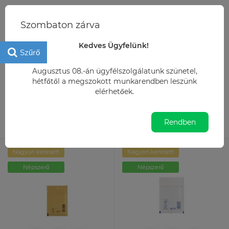
+36 20 2724229
Szombaton zárva
info@irodamarket.hu
Kedves Ügyfelünk!
Szűrő
Irodaszer
Csomagolás, tárolás
Légpárnás fóliák
Augusztus 08.-án ügyfélszolgálatunk szünetel,
hétfőtől a megszokott munkarendben leszünk
Légpárnás fóliák
elérhetőek.
15
Alapértelmezett
Rendben
Nagyon keresett
Nagyon keresett
Népszerű
Népszerű