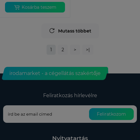
Kosárba teszem
Mutass többet
1
2
>
>|
irodamarket - a cégellátás szakértője
Feliratkozás hírlevélre
Feliratkozom
Nyitvatartás