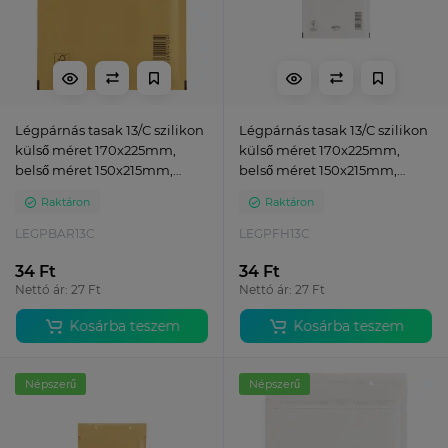
Légpárnás tasak 13/C szilikon
Légpárnás tasak 13/C szilikon
külső méret 170x225mm,
külső méret 170x225mm,
belső méret 150x215mm,
belső méret 150x215mm,
Bluering® barna
Bluering® fehér
Raktáron
Raktáron
LEGPBAR13C
LEGPFH13C
34 Ft
34 Ft
Nettó ár: 27 Ft
Nettó ár: 27 Ft
Kosárba teszem
Kosárba teszem
Népszerű
Népszerű