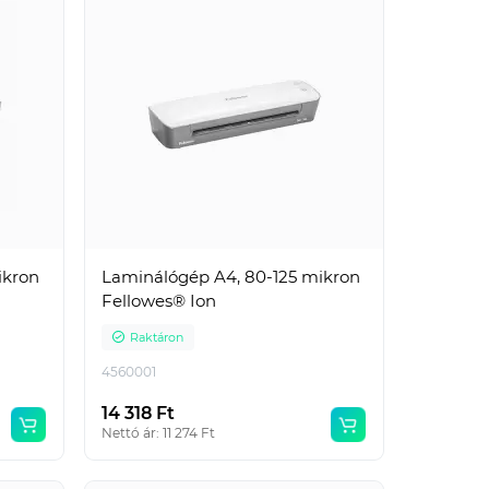
ikron
Laminálógép A4, 80-125 mikron
Fellowes® Ion
Raktáron
4560001
14 318 Ft
Nettó ár: 11 274 Ft