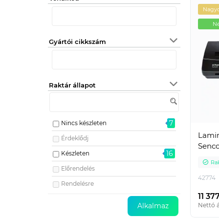
Nagyo
Né
Gyártói cikkszám
Raktár állapot
7
Nincs készleten
Lamin
Érdeklődj
Senco
16
Készleten
Ra
Előrendelés
42774
Rendelésre
11 37
Alkalmaz
Nettó á