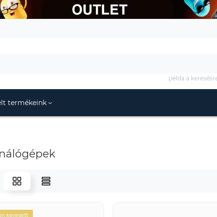
példa a keresésr
lt termékeink
nálógépek
n keresett