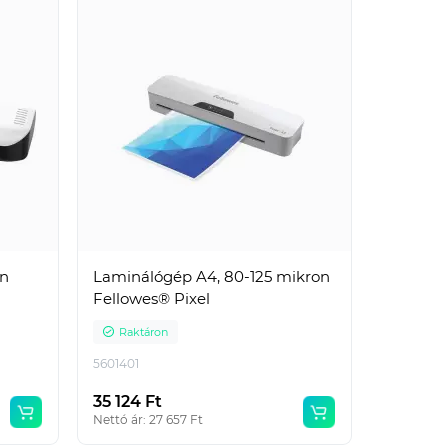
on
Laminálógép A4, 80-125 mikron
Fellowes® Pixel
Raktáron
5601401
35 124 Ft
Nettó ár: 27 657 Ft