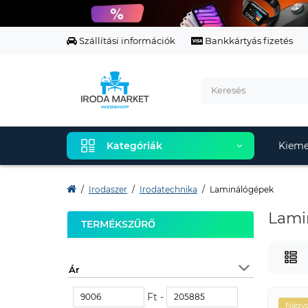
Szállítási információk
Bankkártyás fizetés
Kategóriák
Kieme
Irodaszer
Irodatechnika
Laminálógépek
Lami
TERMÉKSZŰRŐ
Ár
Ft -
Nagyo