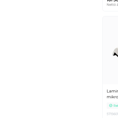
Nettó á
Lamin
mikro
Ra
571560