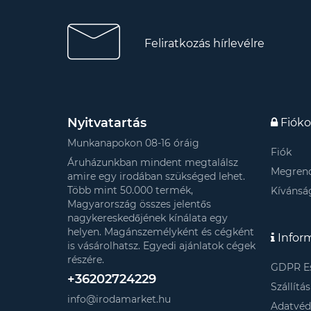
Feliratkozás hírlevélre
Nyitvatartás
Fiók
Munkanapokon 08-16 óráig
Fiók
Áruházunkban mindent megtalálsz
Megrend
amire egy irodában szükséged lehet.
Több mint 50.000 termék,
Kívánság
Magyarország összes jelentős
nagykereskedőjének kínálata egy
helyen. Magánszemélyként és cégként
Infor
is vásárolhatsz. Egyedi ajánlatok cégek
részére.
GDPR E
+36202724229
Szállítá
info@irodamarket.hu
Adatvé