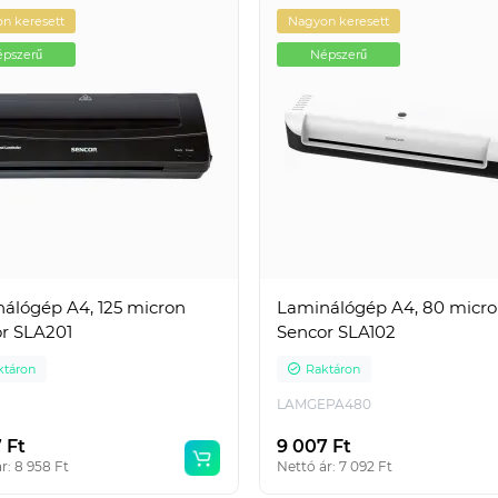
n keresett
Nagyon keresett
pszerű
Népszerű
álógép A4, 125 micron
Laminálógép A4, 80 micr
r SLA201
Sencor SLA102
ktáron
Raktáron
LAMGEPA480
7 Ft
9 007 Ft
r: 8 958 Ft
Nettó ár: 7 092 Ft