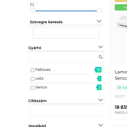
Ft
Né
Szövegre keresés
Gyártó
19
Fellowes
Lamin
Senco
1
Leitz
3
Sencor
Ra
58977
Cikkszám
18 83
Nettó á
Vonalkód