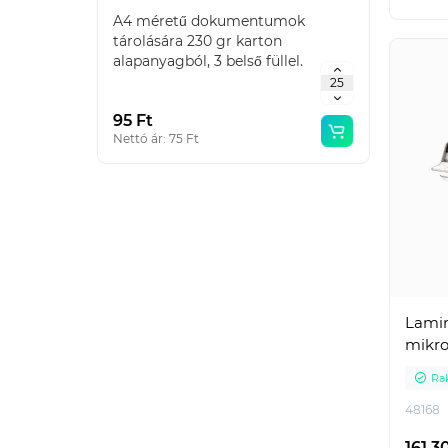
A4 méretű dokumentumok
Emelők
tárolására 230 gr karton
haszná
alapanyagból, 3 belső füllel.
karton
Táblázatos Gyűjtő: 2..
95 Ft
665 F
Nettó ár: 75 Ft
Nettó á
Lamin
mikro
Ra
48168
161 3