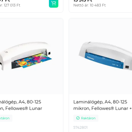
r: 127 013 Ft
Nettó ár: 10 483 Ft
álógép, A4, 80-125
Laminálógép, A4, 80-125
n, Fellowes® Lunar
mikron, Fellowes® Lunar +
ktáron
Raktáron
1
5742801