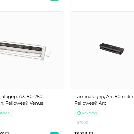
aros iratrendező általános
Epson Expression Home XP-2
latra. Kívül PP, belül fehér
Epson Expression Home XP-2
 borítással, kihúzólyukkal..
Epson Expression Home XP-3
Epson E..
t
939 Ft
r: 524 Ft
Nettó ár: 739 Ft
álógép, A3, 80-250
Laminálógép, A4, 80 mikr
n, Fellowes® Venus
Fellowes® Arc
ktáron
Raktáron
4570001
07 Ft
13 313 Ft