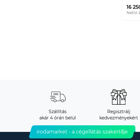
16 25
Nettó á
Szállítás
Regisztrálj
akár 4 órán belül
kedvezményekért
irodamarket - a cégellátás szakértője