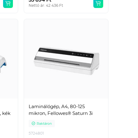
Nettó ár: 42 436 Ft
Laminálógép, A4, 80-125
, kék
mikron, Fellowes® Saturn 3i
Raktáron
5724801