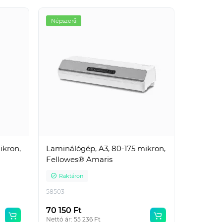
Népszerű
Népszerű
ikron,
Laminálógép, A3, 80-175 mikron,
Fellowes® Amaris
Előlap, A4, 200 micron 100
db/csomag, Bluering® áttetsző
Raktáron
piros
58503
Raktáron
70 150 Ft
Nettó ár: 55 236 Ft
ELO200TRPIR