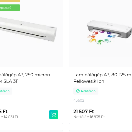
pszerű
álógép A3, 250 micron
Laminálógép A3, 80-125 m
r SLA 311
Fellowes® Ion
ktáron
Raktáron
45602
5 Ft
21 507 Ft
r: 14 831 Ft
Nettó ár: 16 935 Ft