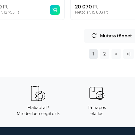
0 Ft
20 070 Ft
r: 12 795 Ft
Nettó ár: 15 803 Ft
Mutass többet
1
2
>
>|
Elakadtál?
14 napos
Mindenben segítünk
elállás