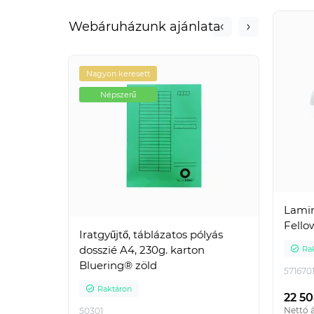
Webáruházunk ajánlata
Nagyon keresett
Nagyo
Népszerű
Né
Lamin
Fello
Iratgyűjtő, táblázatos pólyás
Iratr
dosszié A4, 230g. karton
Blueri
Ra
Bluering® zöld
571670
Raktáron
Ra
22 50
Nettó á
50301
IRA4L