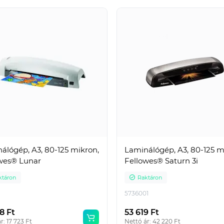
n keresett
Népszerű
pszerű
álógép, A3, 80-125 mikron,
Laminálógép, A3, 80-125 m
wes® Lunar
Fellowes® Saturn 3i
endező A4, 7,5cm,
Epson 603XL tintapatron
ng® lila
magenta ECO
ktáron
Raktáron
1
5736001
ktáron
Raktáron
8 Ft
53 619 Ft
r: 17 723 Ft
Nettó ár: 42 220 Ft
ILA75MM
ECOEP603XLMA