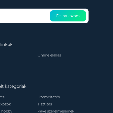
Feliratkozom
linkek
Online elállás
lt kategóriák
zés
Üzemeltetés
szközök
Tisztítás
s hobby
Kávé szerelmeseinek