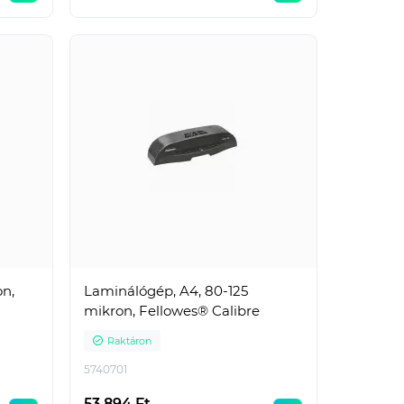
100,
-Átlátszó PIROS előlap
105,
spirálkötéshez - Méret: A4 -
100,
Vastagság: 200 mikron -
Kiszerelés: 100 db/cs..
3 233 Ft
Nettó ár: 2 546 Ft
on,
Laminálógép, A4, 80-125
mikron, Fellowes® Calibre
Raktáron
5740701
53 894 Ft