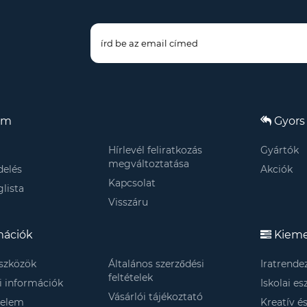
om
Gyors 
Hírlevél feliratkozás
Gyártók
megváltoztatása
elés
Akciók
Kapcsolat
lista
Visszáru
mációk
Kieme
szközök
Általános szerződési
Iratrende
feltételek
si információk
Iskolai e
Vásárlói tájékoztató
delem
Kreatív é