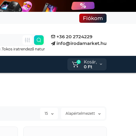
Fiókom
+36 20 2724229
info@irodamarket.hu
e,
Tokos iratrendező natur
Kosár,
0
0 Ft
15
Alapértelmezett