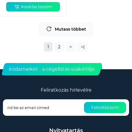
Kosárba teszem
Mutass többet
1
2
>
>|
irodamarket - a cégellátás szakértője
Feliratkozás hírlevélre
Feliratkozom
Nyitvatartás