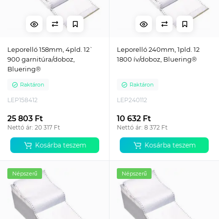
Leporelló 158mm, 4pld. 12`
Leporelló 240mm, 1pld. 12
900 garnitúra/doboz,
1800 ív/doboz, Bluering®
Bluering®
Raktáron
Raktáron
LEP158412
LEP240112
25 803 Ft
10 632 Ft
Nettó ár: 20 317 Ft
Nettó ár: 8 372 Ft
Kosárba teszem
Kosárba teszem
Népszerű
Népszerű