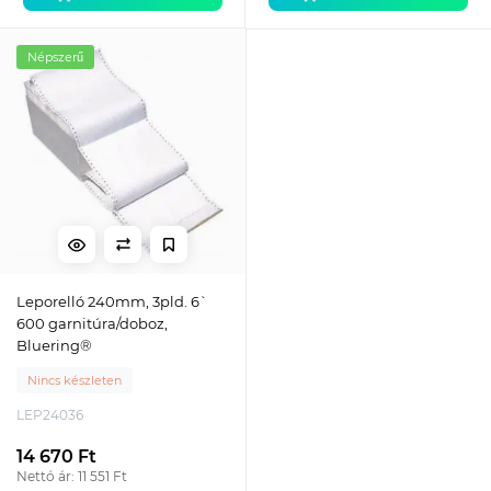
Népszerű
Leporelló 240mm, 3pld. 6`
600 garnitúra/doboz,
Bluering®
Nincs készleten
LEP24036
14 670 Ft
Nettó ár: 11 551 Ft