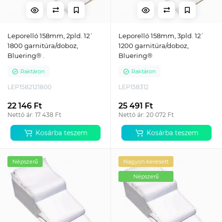
Leporelló 158mm, 2pld. 12`
Leporelló 158mm, 3pld. 12`
1800 garnitúra/doboz,
1200 garnitúra/doboz,
Bluering® .
Bluering®
Raktáron
Raktáron
LEP1582121800
LEP158312
22 146 Ft
25 491 Ft
Nettó ár: 17 438 Ft
Nettó ár: 20 072 Ft
Kosárba teszem
Kosárba teszem
Népszerű
Nagyon keresett
Népszerű