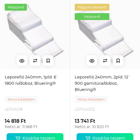
Népszerű
Nagyon keresett
Népszerű
Leporelló 240mm, 1pld. 6`
Leporelló 240mm, 2pld. 12`
1800 ív/doboz, Bluering®
900 garnitúra/doboz,
Bluering®
Nincs készleten
Nincs készleten
LEP24016
LEP240212
14 818 Ft
13 741 Ft
Nettó ár: 11 668 Ft
Nettó ár: 10 820 Ft
Kosárba teszem
Kosárba teszem