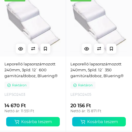
Leporelló lapsorszámozott
Leporelló lapsorszámozott
240mm, 3pld. 12` 600
240mm, 5pld. 12` 350
garnitúra/doboz, Bluering®
garnitúra/doboz, Bluering®
Raktáron
Raktáron
LEPSO2403
LEPSO2405
14 670 Ft
20 156 Ft
Nettó ár: 11 551 Ft
Nettó ár: 15 871 Ft
Kosárba teszem
Kosárba teszem