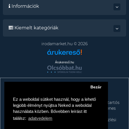
Információk
Kiemelt kategóriák
irodamarket.hu © 2026
Árukereső.hu
Bezár
Tájékoztató az adattörlő címkékről
TISZTELT VÁSÁRLÓNK!
Ez a weboldal sütiket használ, hogy a lehető
A kormány döntése alapján a kereskedő minden tartós
legjobb élményt nyújtsa Neked a weboldal
adathordozó termék vásárlásakor köteles ingyenes
használata közben. Bővebben leírást itt
adattörlő kódot biztosítani fogyasztóknak.
találsz:
adatvedelem
További információk a Nemzeti Média- és Hírközlési
Hatóság honlapján: