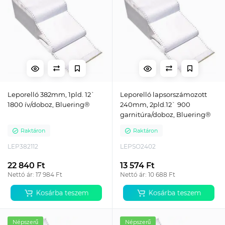
Leporelló 382mm, 1pld. 12`
Leporelló lapsorszámozott
1800 ív/doboz, Bluering®
240mm, 2pld.12` 900
garnitúra/doboz, Bluering®
Raktáron
Raktáron
LEP382112
LEPSO2402
22 840 Ft
13 574 Ft
Nettó ár: 17 984 Ft
Nettó ár: 10 688 Ft
Kosárba teszem
Kosárba teszem
Népszerű
Népszerű