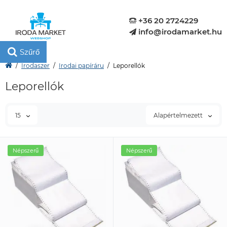
+36 20 2724229
info@irodamarket.hu
Szűrő
Irodaszer
Irodai papíráru
Leporellók
Leporellók
15
Alapértelmezett
Népszerű
Népszerű