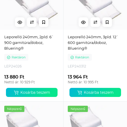
Leporelló 240mm, 2pld. 6`
Leporelló 240mm, 3pld. 12`
900 garnitúra/doboz,
600 garnitúra/doboz,
Bluering®
Bluering®
Raktáron
Raktáron
LEP24026
LEP240312
13 880 Ft
13 964 Ft
Nettó ár: 10 929 Ft
Nettó ár: 10 995 Ft
Kosárba teszem
Kosárba teszem
Népszerű
Népszerű