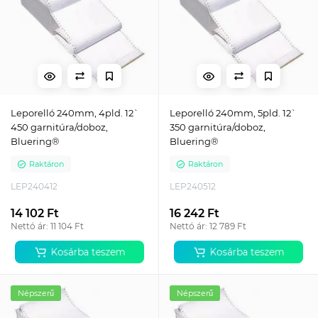
Leporelló 240mm, 4pld. 12`
Leporelló 240mm, 5pld. 12`
450 garnitúra/doboz,
350 garnitúra/doboz,
Bluering®
Bluering®
Raktáron
Raktáron
LEP240412
LEP240512
14 102 Ft
16 242 Ft
Nettó ár: 11 104 Ft
Nettó ár: 12 789 Ft
Kosárba teszem
Kosárba teszem
Népszerű
Népszerű