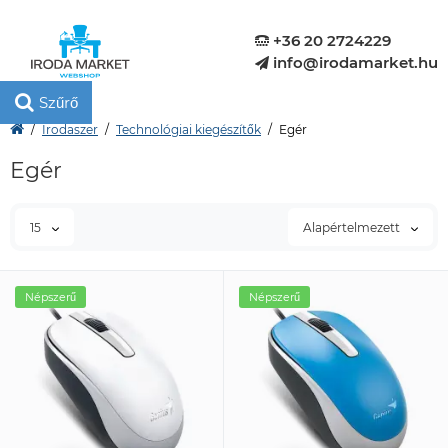
+36 20 2724229
info@irodamarket.hu
Szűrő
Irodaszer
Technológiai kiegészítők
Egér
Egér
15
Alapértelmezett
Népszerű
Népszerű