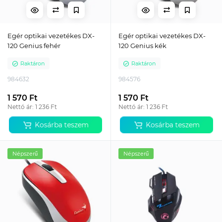
Egér optikai vezetékes DX-
Egér optikai vezetékes DX-
120 Genius fehér
120 Genius kék
Raktáron
Raktáron
984632
984576
1 570 Ft
1 570 Ft
Nettó ár: 1 236 Ft
Nettó ár: 1 236 Ft
Kosárba teszem
Kosárba teszem
Népszerű
Népszerű