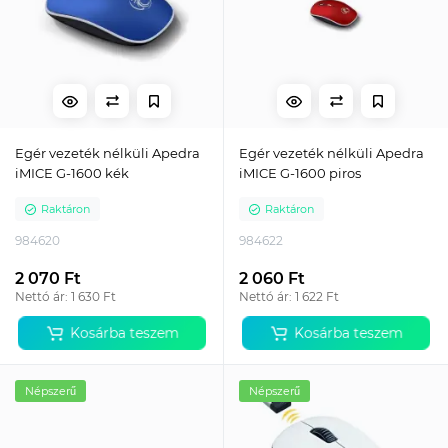
Egér vezeték nélküli Apedra
Egér vezeték nélküli Apedra
iMICE G-1600 kék
iMICE G-1600 piros
Raktáron
Raktáron
984620
984622
2 070 Ft
2 060 Ft
Nettó ár: 1 630 Ft
Nettó ár: 1 622 Ft
Kosárba teszem
Kosárba teszem
Népszerű
Népszerű