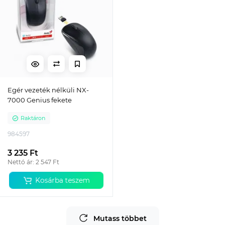
Egér vezeték nélküli NX-
7000 Genius fekete
Raktáron
984597
3 235 Ft
Nettó ár: 2 547 Ft
Kosárba teszem
Mutass többet