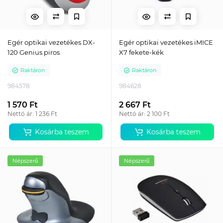
Egér optikai vezetékes DX-
Egér optikai vezetékes iMICE
120 Genius piros
X7 fekete-kék
Raktáron
Raktáron
984578
984628
1 570 Ft
2 667 Ft
Nettó ár: 1 236 Ft
Nettó ár: 2 100 Ft
Kosárba teszem
Kosárba teszem
Népszerű
Népszerű