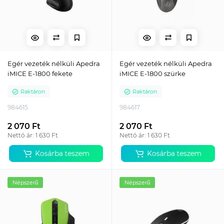
Egér vezeték nélküli Apedra
Egér vezeték nélküli Apedra
iMICE E-1800 fekete
iMICE E-1800 szürke
Raktáron
Raktáron
984615
984617
2 070 Ft
2 070 Ft
Nettó ár: 1 630 Ft
Nettó ár: 1 630 Ft
Kosárba teszem
Kosárba teszem
Népszerű
Népszerű