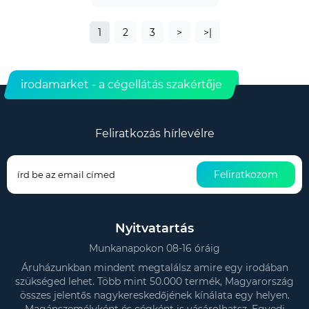
1
2
3
>
>|
irodamarket - a cégellátás szakértője
Feliratkozás hírlevélre
Feliratkozom
Nyitvatartás
Munkanapokon 08-16 óráig
Áruházunkban mindent megtalálsz amire egy irodában
szükséged lehet. Több mint 50.000 termék, Magyarország
összes jelentős nagykereskedőjének kínálata egy helyen.