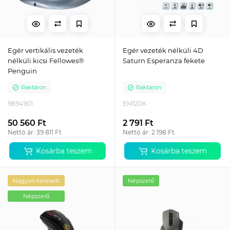
Egér vertikális vezeték
Egér vezeték nélküli 4D
nélküli kicsi Fellowes®
Saturn Esperanza fekete
Penguin
Raktáron
Raktáron
9894901
EM120K
50 560 Ft
2 791 Ft
Nettó ár: 39 811 Ft
Nettó ár: 2 198 Ft
Kosárba teszem
Kosárba teszem
Nagyon keresett
Népszerű
Népszerű