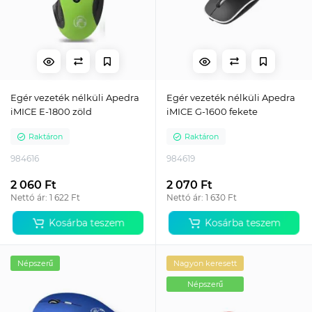
Egér vezeték nélküli Apedra
Egér vezeték nélküli Apedra
iMICE E-1800 zöld
iMICE G-1600 fekete
Raktáron
Raktáron
984616
984619
2 060 Ft
2 070 Ft
Nettó ár: 1 622 Ft
Nettó ár: 1 630 Ft
Kosárba teszem
Kosárba teszem
Népszerű
Nagyon keresett
Népszerű