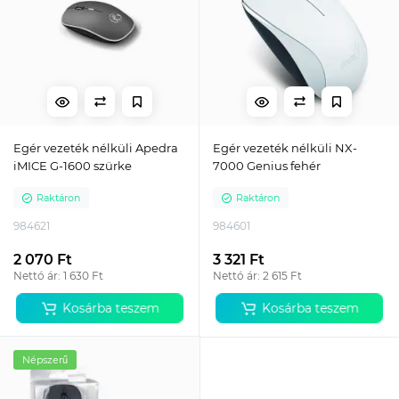
Egér vezeték nélküli Apedra
Egér vezeték nélküli NX-
iMICE G-1600 szürke
7000 Genius fehér
Raktáron
Raktáron
984621
984601
2 070 Ft
3 321 Ft
Nettó ár: 1 630 Ft
Nettó ár: 2 615 Ft
Kosárba teszem
Kosárba teszem
Népszerű