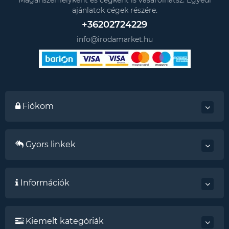
Magánszemélyként és cégként is vásárolhatsz. Egyedi
ajánlatok cégek részére.
+36202724229
info@irodamarket.hu
Fiókom
Gyors linkek
Információk
Kiemelt kategóriák