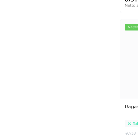
Nettó á
Népsz
Ragas
Ra
46739