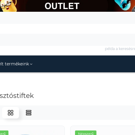
példa a keresésr
lt termékeink
ztóstiftek
erű
Népszerű