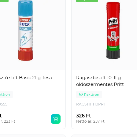
tó stift Basic 21 g Tesa
Ragasztóstift 10-11 g
oldószermentes Pritt
ktáron
Raktáron
8559
RAGSTIFT10PRITT
t
326 Ft
r: 223 Ft
Nettó ár: 257 Ft