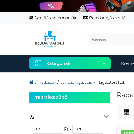
Szállítási információk
Bankkártyás fizetés
Kategóriák
Kieme
Irodaszer
Javítás, ragasztás
Ragasztóstiftek
Ragas
TERMÉKSZŰRŐ
Ár
Ft -
Népsz