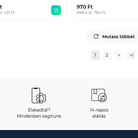
t
970 Ft
r: 431 Ft
Nettó ár: 764 Ft
Mutass többet
1
2
>
>|
Elakadtál?
14 napos
Mindenben segítünk
elállás