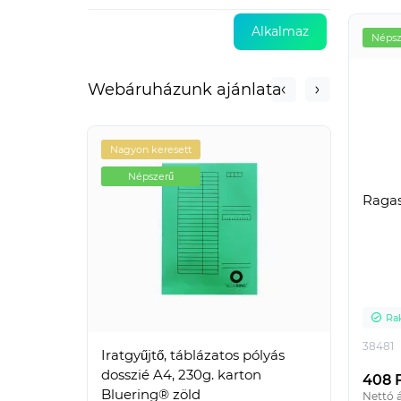
Alkalmaz
Népsz
Webáruházunk ajánlata
Nagyon keresett
Nagyo
Népszerű
Né
Ragas
Ra
38481
Iratgyűjtő, táblázatos pólyás
Iratr
dosszié A4, 230g. karton
Blueri
408 
Bluering® zöld
Nettó á