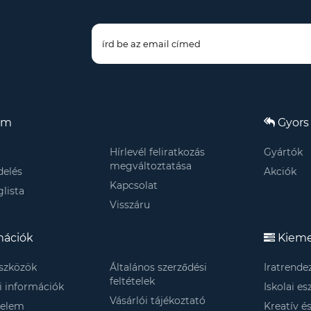
om
Gyors 
Hírlevél feliratkozás
Gyártók
megváltoztatása
elés
Akciók
Kapcsolat
lista
Visszáru
mációk
Kieme
szközök
Általános szerződési
Iratrende
feltételek
si információk
Iskolai e
Vásárlói tájékoztató
delem
Kreatív é