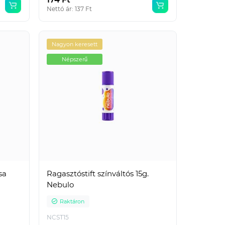
Nettó ár: 137 Ft
Nagyon keresett
Népszerű
sa
Ragasztóstift színváltós 15g.
Nebulo
Raktáron
NCST15