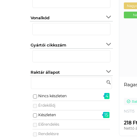
Nagyo
Né
Vonalkód
Gyártói cikkszám
Raktár állapot
Ragas
4
Nincs készleten
Ra
Érdeklődj
NST15
15
Készleten
218 F
Előrendelés
Nettó á
Rendelésre