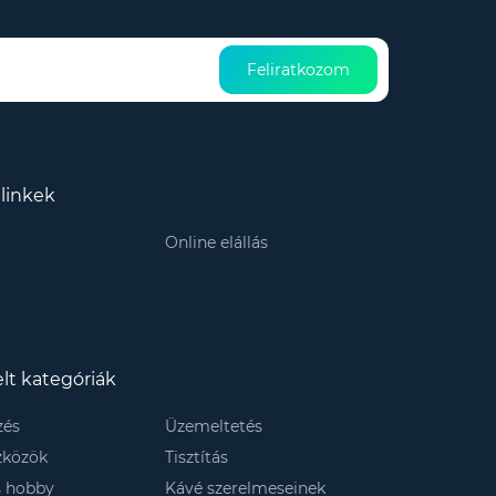
Feliratkozom
linkek
Online elállás
lt kategóriák
zés
Üzemeltetés
szközök
Tisztítás
s hobby
Kávé szerelmeseinek