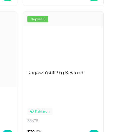
Raktáron
ELO200TRPIR
Népszerű
100,
-Átlátszó PIROS előlap
105,
spirálkötéshez - Méret: A4 -
100,
Vastagság: 200 mikron -
Kiszerelés: 100 db/cs..
3 233 Ft
Nettó ár: 2 546 Ft
Ragasztóstift 9 g Keyroad
Raktáron
38478
174 Ft