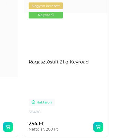
Nagyon keresett
Népszerű
Ragasztóstift 21 g Keyroad
Raktáron
38480
254 Ft
Nettó ár: 200 Ft