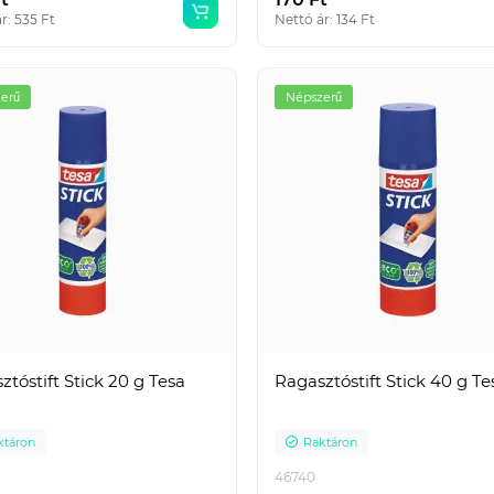
r: 535 Ft
Nettó ár: 134 Ft
erű
Népszerű
ztóstift Stick 20 g Tesa
Ragasztóstift Stick 40 g Te
ktáron
Raktáron
46740