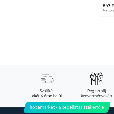
547 F
Nettó á
Szállítás
Regisztrálj
akár 4 órán belül
kedvezményekért
irodamarket - a cégellátás szakértője