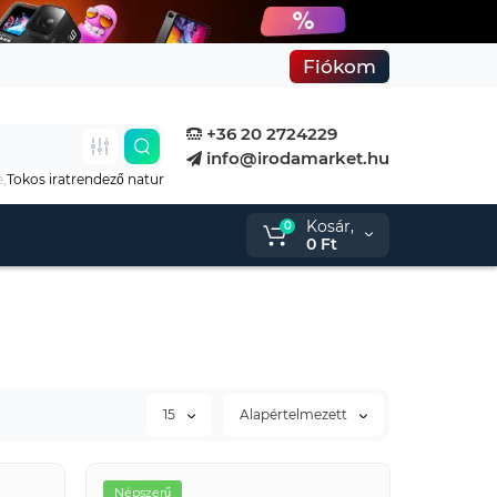
Fiókom
+36 20 2724229
info@irodamarket.hu
e,
Tokos iratrendező natur
Kosár,
0
0 Ft
15
Alapértelmezett
Népszerű