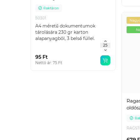
Raktáron
Ra
50301
IRA4L
Nagyo
A4 méretű dokumentumok
Emelők
Né
tárolására 230 gr karton
haszná
alapanyagból, 3 belső füllel.
karton
Táblázatos Gyűjtő: 2..
95 Ft
665 F
Nettó ár: 75 Ft
Nettó á
Ragas
oldós
Ra
RAGST
679 F