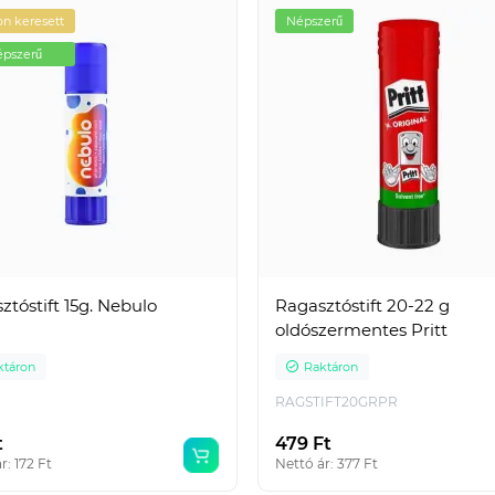
n keresett
Népszerű
pszerű
ztóstift 15g. Nebulo
Ragasztóstift 20-22 g
oldószermentes Pritt
ktáron
Raktáron
RAGSTIFT20GRPR
t
479 Ft
r: 172 Ft
Nettó ár: 377 Ft