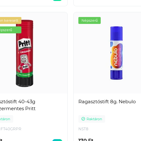
ktáron
Raktáron
ILA75MM
ECOEP603XLMA
n keresett
Népszerű
aros iratrendező általános
Epson Expression Home XP-2
pszerű
latra. Kívül PP, belül fehér
Epson Expression Home XP-2
 borítással, kihúzólyukkal..
Epson Expression Home XP-3
Epson E..
t
939 Ft
r: 524 Ft
Nettó ár: 739 Ft
ztóstift 40-43g
Ragasztóstift 8g. Nebulo
zermentes Pritt
ktáron
Raktáron
IFT40GRPR
NST8
t
170 Ft