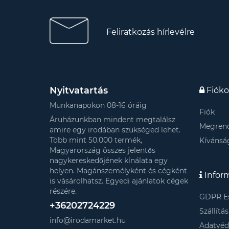
Feliratkozás hírlevélre
Nyitvatartás
Fiók
Munkanapokon 08-16 óráig
Fiók
Áruházunkban mindent megtalálsz
Megrend
amire egy irodában szükséged lehet.
Több mint 50.000 termék,
Kívánság
Magyarország összes jelentős
nagykereskedőjének kínálata egy
helyen. Magánszemélyként és cégként
Infor
is vásárolhatsz. Egyedi ajánlatok cégek
részére.
GDPR E
+36202724229
Szállítá
info@irodamarket.hu
Adatvé