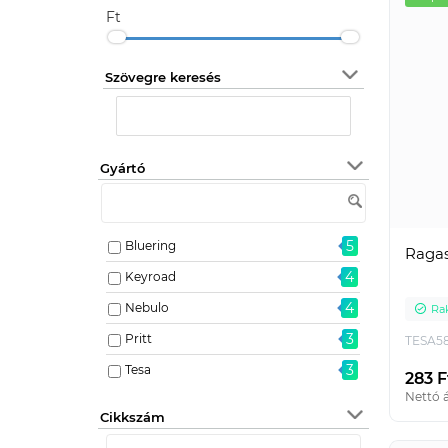
Ft
Szövegre keresés
Gyártó
5
Bluering
Ragasz
4
Keyroad
4
Nebulo
Ra
3
Pritt
TESA5
3
Tesa
283 F
Nettó á
Cikkszám