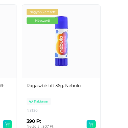
Nagyon keresett
Népszerű
Népszerű
g®
Ragasztóstift 36g. Nebulo
Raktáron
NST36
Előlap, A4, 200 micron 100
db/csomag, Bluering® áttetsző
390 Ft
piros
Nettó ár: 307 Ft