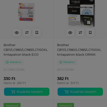
Brother
Brother
CB11/LC980/LC985/LC1100XL
CB11/LC980/LC985/LC1100XL
tintapatron black ECO
tintapatron black ORINK
Raktáron
Raktáron
ECOBRCB11BK
BROCB11BK
330 Ft
382 Ft
Nettó ár: 260 Ft
Nettó ár: 301 Ft
Kosárba teszem
Kosárba teszem
Népszerű
Népszerű