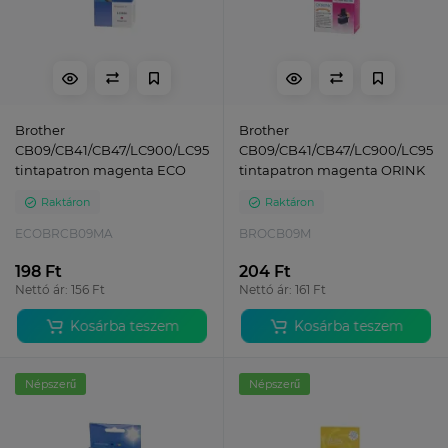
Brother
Brother
CB09/CB41/CB47/LC900/LC950
CB09/CB41/CB47/LC900/LC950
tintapatron magenta ECO
tintapatron magenta ORINK
Raktáron
Raktáron
ECOBRCB09MA
BROCB09M
198 Ft
204 Ft
Nettó ár: 156 Ft
Nettó ár: 161 Ft
Kosárba teszem
Kosárba teszem
Népszerű
Népszerű