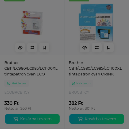
Brother
Brother
CB11/LC980/LC985/LC1100XL
CB11/LC980/LC985/LC1100XL
tintapatron cyan ECO
tintapatron cyan ORINK
Raktáron
Raktáron
ECOBRCB11CY
BROCB11CY
330 Ft
382 Ft
Nettó ár: 260 Ft
Nettó ár: 301 Ft
Kosárba teszem
Kosárba teszem