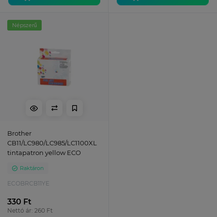
Népszerű
Brother
CB11/LC980/LC985/LC1100XL
tintapatron yellow ECO
Raktáron
ECOBRCB11YE
330 Ft
Nettó ár: 260 Ft