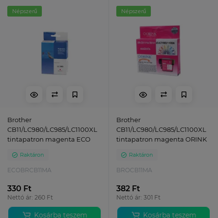
Népszerű
Népszerű
Brother
Brother
CB11/LC980/LC985/LC1100XL
CB11/LC980/LC985/LC1100XL
tintapatron magenta ECO
tintapatron magenta ORINK
Raktáron
Raktáron
ECOBRCB11MA
BROCB11MA
330 Ft
382 Ft
Nettó ár: 260 Ft
Nettó ár: 301 Ft
Kosárba teszem
Kosárba teszem