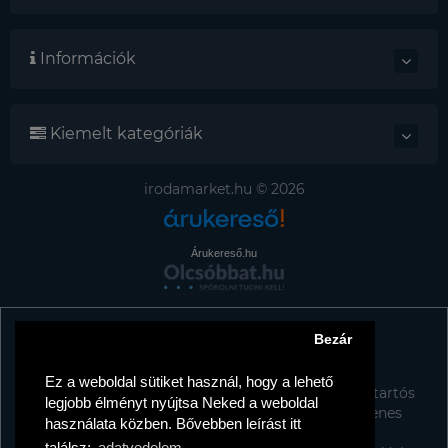
Információk
Kiemelt kategóriák
irodamarket.hu © 2026
Árukereső.hu
Bezár
Tájékoztató az adattörlő címkékről
TISZTELT VÁSÁRLÓNK!
Ez a weboldal sütiket használ, hogy a lehető
A kormány döntése alapján a kereskedő minden tartós
legjobb élményt nyújtsa Neked a weboldal
adathordozó termék vásárlásakor köteles ingyenes
használata közben. Bővebben leírást itt
adattörlő kódot biztosítani fogyasztóknak.
találsz:
adatvedelem