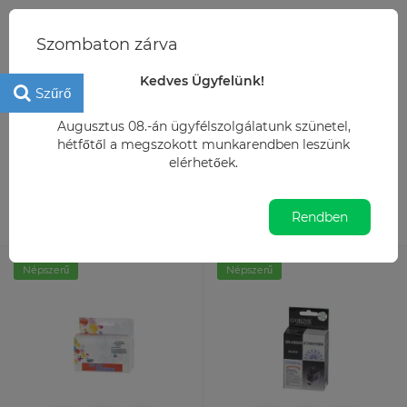
+36 20 2724229
Szombaton zárva
info@irodamarket.hu
Kedves Ügyfelünk!
Szűrő
Irodaszer
Nyomtató-kellékanyagok
Kompatibilis tintapatrono
Augusztus 08.-án ügyfélszolgálatunk szünetel,
hétfőtől a megszokott munkarendben leszünk
Kompatibilis tintapatronok
elérhetőek.
15
Alapértelmezett
Rendben
Népszerű
Népszerű