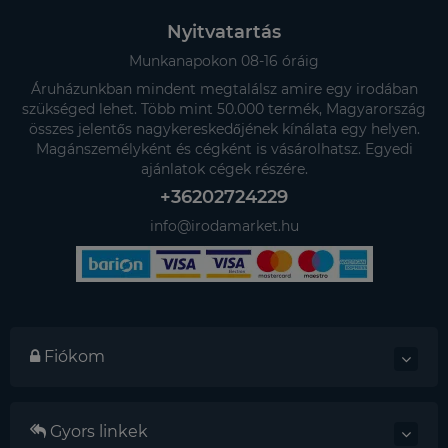
Nyitvatartás
Munkanapokon 08-16 óráig
Áruházunkban mindent megtalálsz amire egy irodában
szükséged lehet. Több mint 50.000 termék, Magyarország
összes jelentős nagykereskedőjének kínálata egy helyen.
Magánszemélyként és cégként is vásárolhatsz. Egyedi
ajánlatok cégek részére.
+36202724229
info@irodamarket.hu
Fiókom
Gyors linkek