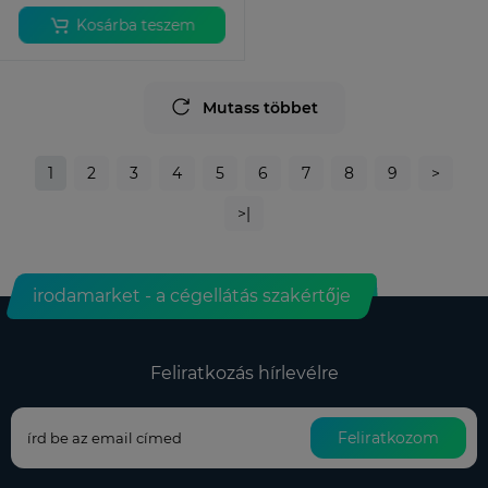
Kosárba teszem
Mutass többet
1
2
3
4
5
6
7
8
9
>
>|
irodamarket - a cégellátás szakértője
Feliratkozás hírlevélre
Feliratkozom