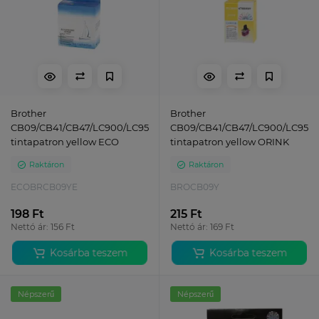
Brother
Brother
CB09/CB41/CB47/LC900/LC950
CB09/CB41/CB47/LC900/LC950
tintapatron yellow ECO
tintapatron yellow ORINK
Raktáron
Raktáron
ECOBRCB09YE
BROCB09Y
198 Ft
215 Ft
Nettó ár: 156 Ft
Nettó ár: 169 Ft
Kosárba teszem
Kosárba teszem
Népszerű
Népszerű