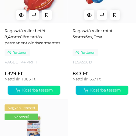
Ragasztó roller betét
Ragasztó roller mini
8,4mmx16m tartós
5mmx6m, Tesa
permanent oldószermentes
Pritt
Raktáron
Raktáron
RAGBET14PPRITT
TESA59819
1 379 Ft
847 Ft
Nettó ár: 1 086 Ft
Nettó ár: 667 Ft
Kosárba teszem
Kosárba teszem
Nagyon keresett
Népszerű