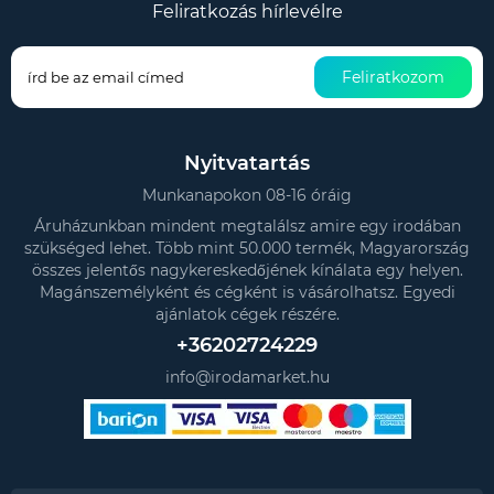
Feliratkozás hírlevélre
Feliratkozom
Nyitvatartás
Munkanapokon 08-16 óráig
Áruházunkban mindent megtalálsz amire egy irodában
szükséged lehet. Több mint 50.000 termék, Magyarország
összes jelentős nagykereskedőjének kínálata egy helyen.
Magánszemélyként és cégként is vásárolhatsz. Egyedi
ajánlatok cégek részére.
+36202724229
info@irodamarket.hu