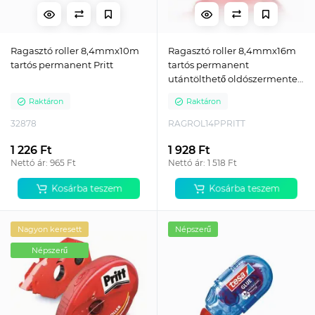
Ragasztó roller 8,4mmx10m
Ragasztó roller 8,4mmx16m
tartós permanent Pritt
tartós permanent
utántölthető oldószermentes
Pritt
Raktáron
Raktáron
32878
RAGROL14PPRITT
1 226 Ft
1 928 Ft
Nettó ár: 965 Ft
Nettó ár: 1 518 Ft
Kosárba teszem
Kosárba teszem
Nagyon keresett
Népszerű
Népszerű