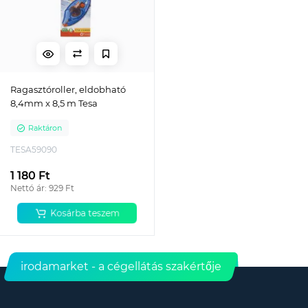
Ragasztóroller, eldobható
8,4mm x 8,5 m Tesa
Raktáron
TESA59090
1 180 Ft
Nettó ár: 929 Ft
Kosárba teszem
irodamarket - a cégellátás szakértője