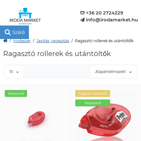
+36 20 2724229
info@irodamarket.hu
Szűrő
Irodaszer
Javítás, ragasztás
Ragasztó rollerek és utántöltők
Ragasztó rollerek és utántöltők
15
Alapértelmezett
Népszerű
Nagyon keresett
Népszerű