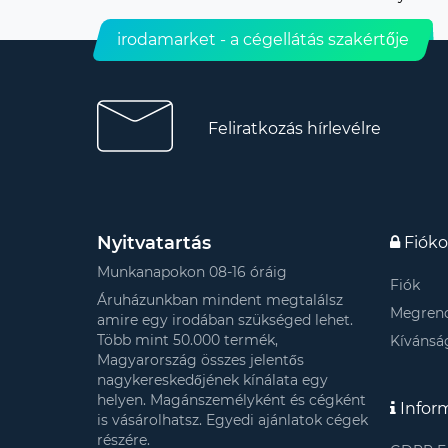
irodamarket - a cégellátás szakértője
Feliratkozás hírlevélre
Nyitvatartás
Fiók
Munkanapokon 08-16 óráig
Fiók
Áruházunkban mindent megtalálsz
Megrend
amire egy irodában szükséged lehet.
Több mint 50.000 termék,
Kívánság
Magyarország összes jelentős
nagykereskedőjének kínálata egy
helyen. Magánszemélyként és cégként
Infor
is vásárolhatsz. Egyedi ajánlatok cégek
részére.