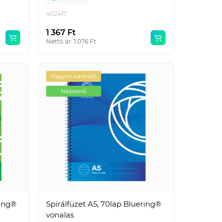
402417
1 367 Ft
Nettó ár: 1 076 Ft
Nagyon keresett
Népszerű
ring®
Spirálfüzet A5, 70lap Bluering®
vonalas