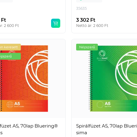
35635
 Ft
3 302 Ft
r: 2 600 Ft
Nettó ár: 2 600 Ft
n keresett
Népszerű
pszerű
lfüzet A5, 70lap Bluering®
Spirálfüzet A5, 70lap Blue
s
sima