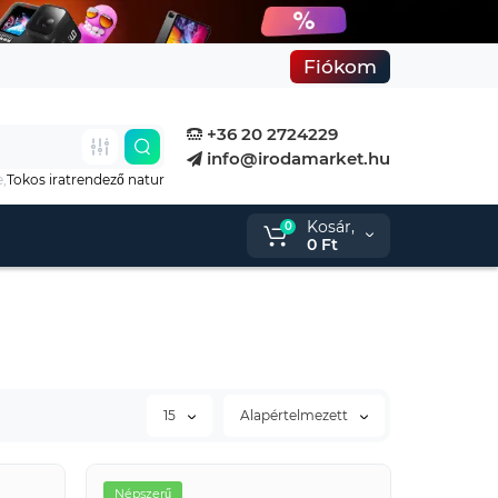
Fiókom
+36 20 2724229
info@irodamarket.hu
e,
Tokos iratrendező natur
Kosár,
0
0 Ft
15
Alapértelmezett
Népszerű