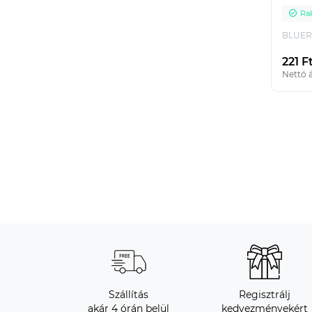
Ra
BLUE
221 F
Nettó á
Szállítás
Regisztrálj
akár 4 órán belül
kedvezményekért