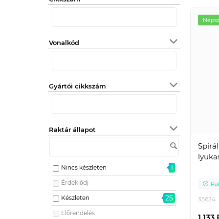
Népsz
Vonalkód
Gyártói cikkszám
Raktár állapot
Spirál
lyuka
1
Nincs készleten
Érdeklődj
Ra
25
Készleten
35634
Előrendelés
1 133 