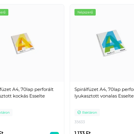
erű
Népszerű
füzet A4, 70lap perforált
Spirálfüzet A4, 70lap perfo
sztott kockás Esselte
lyukasztott vonalas Esselte
ktáron
Raktáron
35633
Ft
1 133 Ft