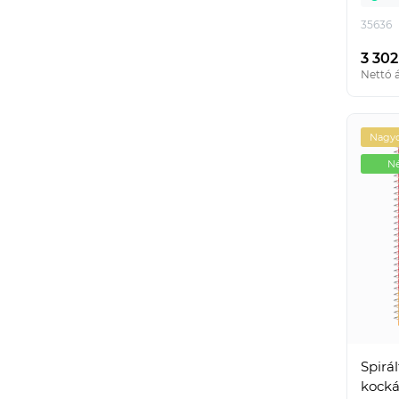
35636
3 302
Nettó á
Nagyo
Né
Spirá
kocká