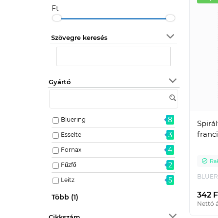
Ft
Szövegre keresés
Gyártó
8
Bluering
Spirá
franc
3
Esselte
4
Fornax
Ra
2
Fűzfő
BLUER
5
Leitz
342 F
4
Marker
Több (1)
Nettó á
Cikkszám