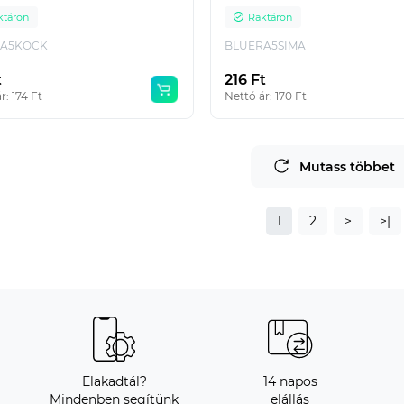
ktáron
Raktáron
RA5KOCK
BLUERA5SIMA
t
216 Ft
r: 174 Ft
Nettó ár: 170 Ft
Mutass többet
1
2
>
>|
Elakadtál?
14 napos
Mindenben segítünk
elállás