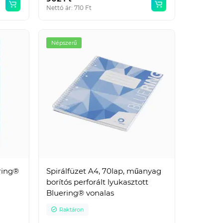
Nettó ár: 710 Ft
Népszerű
Népszerű
ering®
Spirálfüzet A4, 70lap, műanyag
borítós perforált lyukasztott
Bluering® vonalas
Raktáron
Előlap, A4, 200 micron 100
db/csomag, Bluering® áttetsző