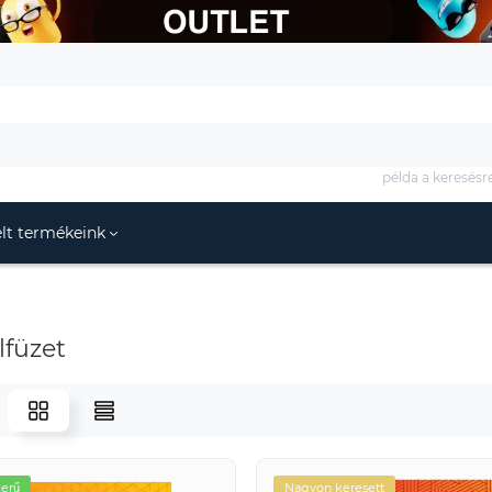
példa a keresésr
lt termékeink
lfüzet
erű
Nagyon keresett