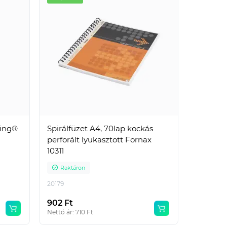
ring®
Spirálfüzet A4, 70lap kockás
perforált lyukasztott Fornax
10311
Raktáron
20179
902 Ft
Nettó ár: 710 Ft