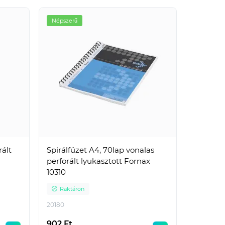
Népszerű
rált
Spirálfüzet A4, 70lap vonalas
perforált lyukasztott Fornax
10310
Raktáron
20180
902 Ft