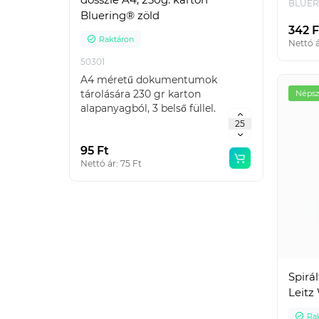
BLUER
Bluering® zöld
342 F
Raktáron
Ra
Nettó á
50301
IRA4L
A4 méretű dokumentumok
Emelők
tárolására 230 gr karton
haszná
Népsz
alapanyagból, 3 belső füllel.
karton
Táblázatos Gyűjtő: 2..
95 Ft
665 F
Nettó ár: 75 Ft
Nettó á
Spirá
Leitz
Ra