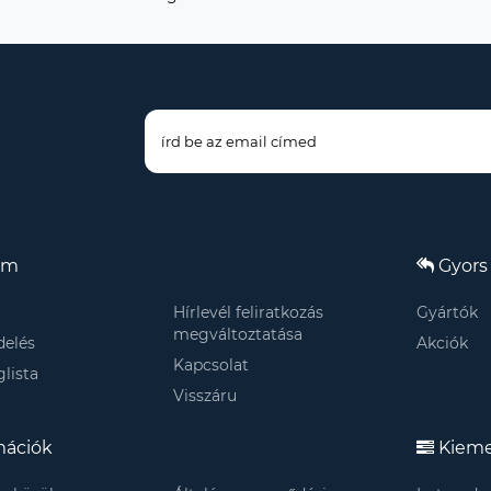
om
Gyors 
Hírlevél feliratkozás
Gyártók
megváltoztatása
elés
Akciók
Kapcsolat
lista
Visszáru
mációk
Kieme