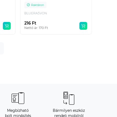
Raktáron
BLUERA5VON
216 Ft
Nettó ár: 170 Ft
Megbízható
Bármilyen eszköz
bolt minősítés
rendelj mobilról