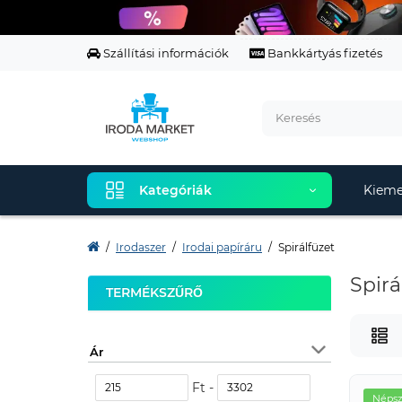
Szállítási információk
Bankkártyás fizetés
Kategóriák
Kieme
Irodaszer
Irodai papíráru
Spirálfüzet
Spirá
TERMÉKSZŰRŐ
Ár
Ft -
Népsz