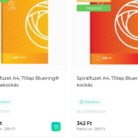
Népszerű
lfüzet A4, 70lap Bluering®
Spirálfüzet A4, 70lap Blue
iakockás
kockás
ktáron
Raktáron
70FR
BLUER70KOCK
t
342 Ft
r: 269 Ft
Nettó ár: 269 Ft