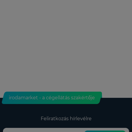
irodamarket - a cégellátás szakértője
Feliratkozás hírlevélre