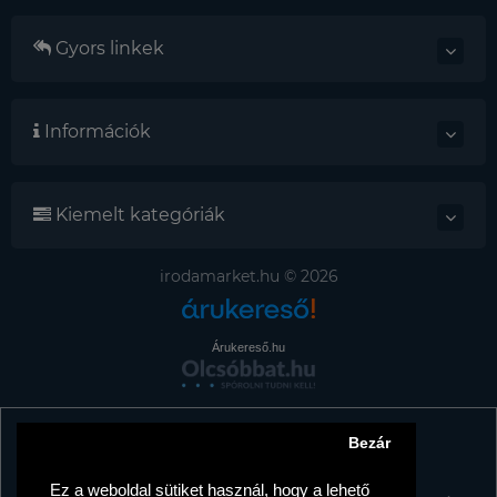
Gyors linkek
Információk
Kiemelt kategóriák
irodamarket.hu © 2026
Árukereső.hu
Bezár
Tájékoztató az adattörlő címkékről
TISZTELT VÁSÁRLÓNK!
Ez a weboldal sütiket használ, hogy a lehető