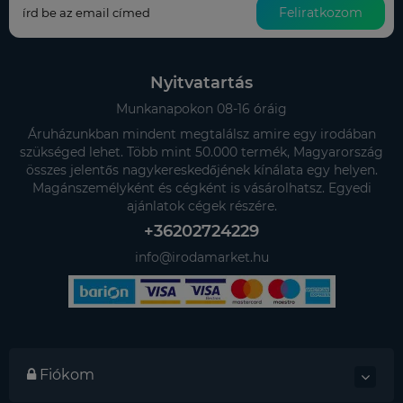
Feliratkozom
Nyitvatartás
Munkanapokon 08-16 óráig
Áruházunkban mindent megtalálsz amire egy irodában
szükséged lehet. Több mint 50.000 termék, Magyarország
összes jelentős nagykereskedőjének kínálata egy helyen.
Magánszemélyként és cégként is vásárolhatsz. Egyedi
ajánlatok cégek részére.
+36202724229
info@irodamarket.hu
Fiókom