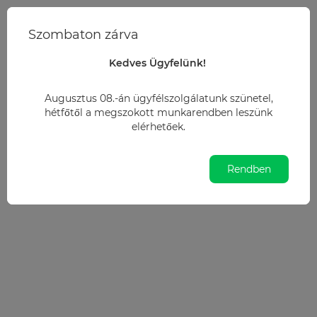
+36 20 2724229
Szombaton zárva
info@irodamarket.hu
Kedves Ügyfelünk!
Szállítási információk
Augusztus 08.-án ügyfélszolgálatunk szünetel,
hétfőtől a megszokott munkarendben leszünk
Szállítási információk
elérhetőek.
Rendben