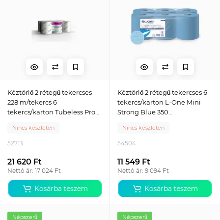
Kéztörlő 2 rétegű tekercses
Kéztörlő 2 rétegű tekercses 6
228 m/tekercs 6
tekercs/karton L-One Mini
tekercs/karton Tubeless Pro
Strong Blue 350
225 Maxi fehér
Lucart_852274A kék
Nincs készleten
Nincs készleten
52713
54504
21 620 Ft
11 549 Ft
Nettó ár: 17 024 Ft
Nettó ár: 9 094 Ft
Kosárba teszem
Kosárba teszem
Népszerű
Népszerű