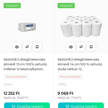
Népszerű
Népszerű
Kéztörlő 2 rétegű tekercses
Kéztörlő 2 rétegű tekercses
átmérő: 13 cm 100% cellulóz
átmérő: 14 cm 100 % cellulóz
hófehér 12 tekercs/karton
duda nélküli 12
Celtex_30270
tekercs/karton_090631A-DN
Nincs készleten
Nincs készleten
hófehér
52244
49652
12 252 Ft
9 069 Ft
Nettó ár: 9 647 Ft
Nettó ár: 7 141 Ft
Kosárba teszem
Kosárba teszem