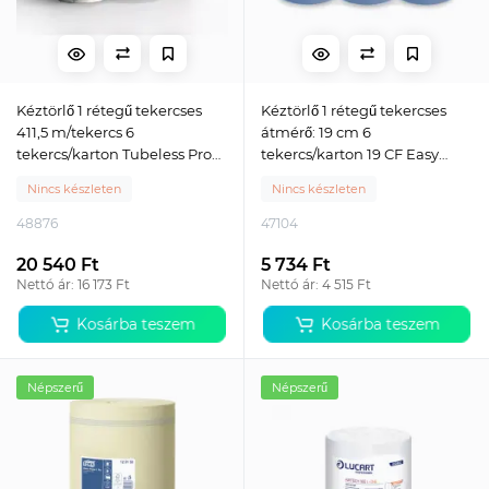
Kéztörlő 1 rétegű tekercses
Kéztörlő 1 rétegű tekercses
411,5 m/tekercs 6
átmérő: 19 cm 6
tekercs/karton Tubeless Pro
tekercs/karton 19 CF Easy
410 Maxi fehér
Blue Lucart_861096 kék
Nincs készleten
Nincs készleten
48876
47104
20 540 Ft
5 734 Ft
Nettó ár: 16 173 Ft
Nettó ár: 4 515 Ft
Kosárba teszem
Kosárba teszem
Népszerű
Népszerű