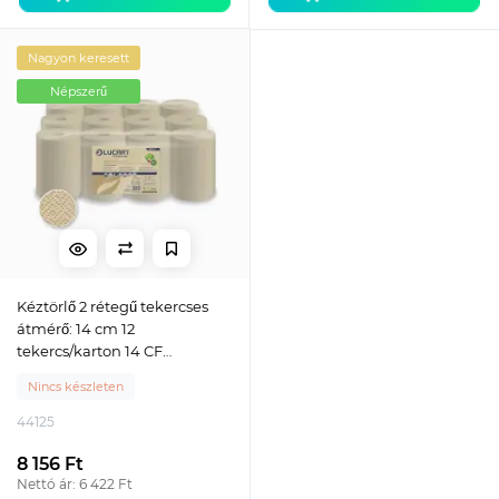
Nagyon keresett
Népszerű
Kéztörlő 2 rétegű tekercses
átmérő: 14 cm 12
tekercs/karton 14 CF
EcoNaturalLucart_861134
Nincs készleten
havanna barna
44125
8 156 Ft
Nettó ár: 6 422 Ft