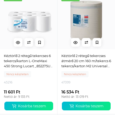
Kéztörlő 2 rétegű tekercses 6
Kéztörlő 2 rétegű tekercses
tekercs/karton L-OneMaxi
átmérő 20 cm 160 m/tekercs 6
450 Strong Lucart _852275U
tekercs/karton M2 Universal
hófehér
Tork_121206 fehér
Nincs készleten
Nincs készleten
45216
47399
11 601 Ft
16 534 Ft
Nettó ár: 9 135 Ft
Nettó ár: 13 019 Ft
Kosárba teszem
Kosárba teszem