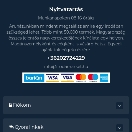
Nyitvatartás
Munkanapokon 08-16 óráig
Áruházunkban mindent megtalálsz amire egy irodában
szükséged lehet. Több mint 50.000 termék, Magyarország
összes jelentős nagykereskedőjének kínálata egy helyen.
Magánszemélyként és cégként is vásárolhatsz. Egyedi
ajánlatok cégek részére.
+36202724229
info@irodamarket.hu
Fiókom
Gyors linkek