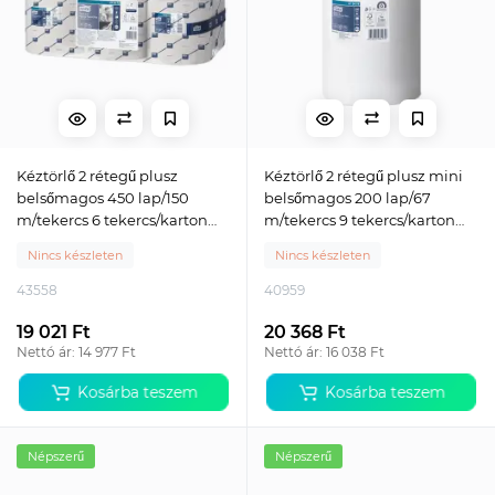
Kéztörlő 2 rétegű plusz
Kéztörlő 2 rétegű plusz mini
belsőmagos 450 lap/150
belsőmagos 200 lap/67
m/tekercs 6 tekercs/karton
m/tekercs 9 tekercs/karton
Reflex™ M4 Tork_ 473472
Reflex™ M3 Tork_473474
Nincs készleten
Nincs készleten
fehér
fehér
43558
40959
19 021 Ft
20 368 Ft
Nettó ár: 14 977 Ft
Nettó ár: 16 038 Ft
Kosárba teszem
Kosárba teszem
Népszerű
Népszerű