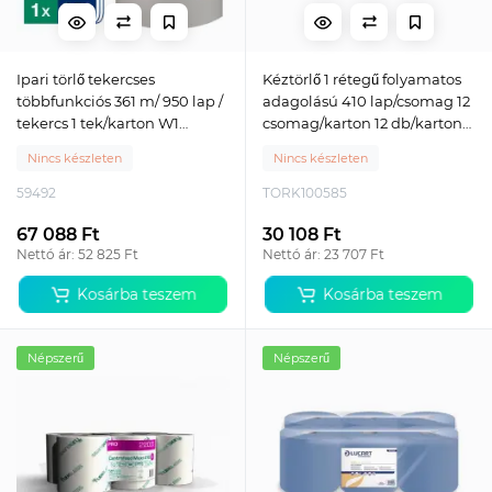
Ipari törlő tekercses
Kéztörlő 1 rétegű folyamatos
többfunkciós 361 m/ 950 lap /
adagolású 410 lap/csomag 12
tekercs 1 tek/karton W1
csomag/karton 12 db/karton
Tork_520304 szürke
PeakServe® Tork_100585
Nincs készleten
Nincs készleten
fehér
59492
TORK100585
67 088 Ft
30 108 Ft
Nettó ár: 52 825 Ft
Nettó ár: 23 707 Ft
Kosárba teszem
Kosárba teszem
Népszerű
Népszerű