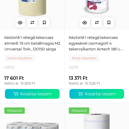
Kéztörlő 1 rétegű tekercses
Kéztörlő 1 rétegű tekercses
átmérő: 19 cm belsőmagos M2
egyesével csomagolt 4
Universal Tork_120150 sárga
tekercs/karton Airtech 180 L-
One Lucart_852402 hófehér
Nincs készleten
Nincs készleten
49553
45215
17 601 Ft
13 371 Ft
Nettó ár: 13 859 Ft
Nettó ár: 10 528 Ft
Kosárba teszem
Kosárba teszem
Népszerű
Népszerű