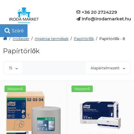
+36 20 2724229
info@irodamarket.hu
Szűrő
Irodaszer
Higiéniai termékek
Papírtörlők
Papírtörlők - 8
Papírtörlők
15
Alapértelmezett
Népszerű
Népszerű