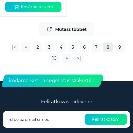
Kosárba teszem
Mutass többet
|<
<
2
3
4
5
6
7
8
9
10
>
>|
irodamarket - a cégellátás szakértője
Feliratkozás hírlevélre
Feliratkozom