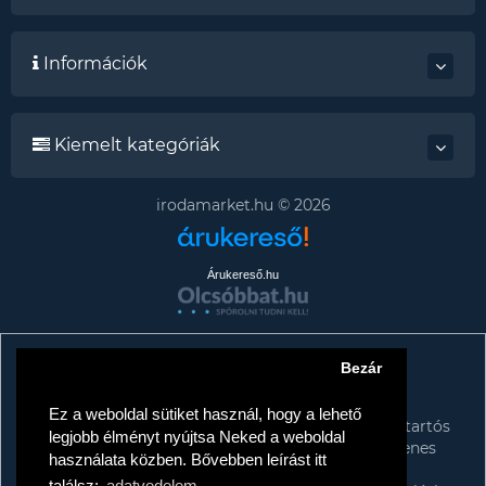
Információk
Kiemelt kategóriák
irodamarket.hu © 2026
Árukereső.hu
Bezár
Tájékoztató az adattörlő címkékről
TISZTELT VÁSÁRLÓNK!
Ez a weboldal sütiket használ, hogy a lehető
A kormány döntése alapján a kereskedő minden tartós
legjobb élményt nyújtsa Neked a weboldal
adathordozó termék vásárlásakor köteles ingyenes
használata közben. Bővebben leírást itt
adattörlő kódot biztosítani fogyasztóknak.
találsz:
adatvedelem