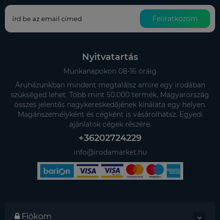
Feliratkozom
Nyitvatartás
Munkanapokon 08-16 óráig
Áruházunkban mindent megtalálsz amire egy irodában
szükséged lehet. Több mint 50.000 termék, Magyarország
összes jelentős nagykereskedőjének kínálata egy helyen.
Magánszemélyként és cégként is vásárolhatsz. Egyedi
ajánlatok cégek részére.
+36202724229
info@irodamarket.hu
Fiókom