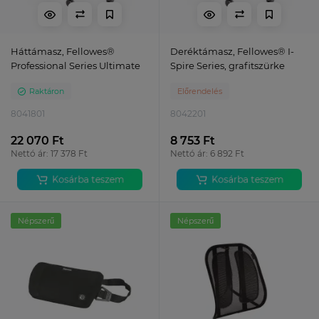
Háttámasz, Fellowes®
Deréktámasz, Fellowes® I-
Professional Series Ultimate
Spire Series, grafitszürke
Raktáron
Előrendelés
8041801
8042201
22 070 Ft
8 753 Ft
Nettó ár: 17 378 Ft
Nettó ár: 6 892 Ft
Kosárba teszem
Kosárba teszem
Népszerű
Népszerű