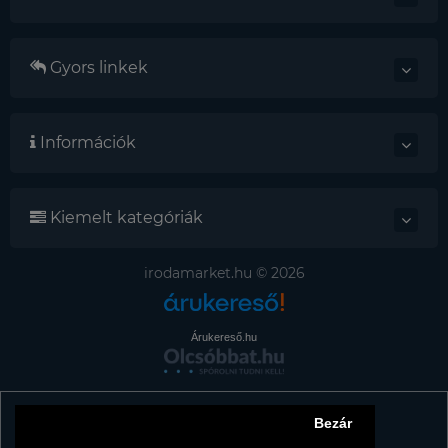
Gyors linkek
Információk
Kiemelt kategóriák
irodamarket.hu © 2026
Árukereső.hu
Bezár
Tájékoztató az adattörlő címkékről