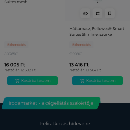
Suites mesh
Háttámasz, Fellowes® Smart
Suites Slimline, szürke
Előrendelés
Előrendelés
8036501
9190901
16 005 Ft
13 416 Ft
Nettó ár: 12 602 Ft
Nettó ár: 10 564 Ft
Kosárba teszem
Kosárba teszem
irodamarket - a cégellátás szakértője
Feliratkozás hírlevélre