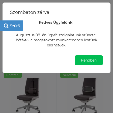
+36 20 2724229
Szombaton zárva
info@irodamarket.hu
Kedves Ügyfelünk!
Szűrő
Irodaszer
Technológiai kiegészítők
Háttámaszok és ülőpárnák
Augusztus 08.-án ügyfélszolgálatunk szünetel,
hétfőtől a megszokott munkarendben leszünk
Háttámaszok és ülőpárnák
elérhetőek.
15
Alapértelmezett
Rendben
Népszerű
Népszerű