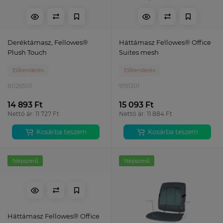
Deréktámasz, Fellowes®
Háttámasz Fellowes® Office
Plush Touch
Suites mesh
Előrendelés
Előrendelés
8026501
9191301
14 893 Ft
15 093 Ft
Nettó ár: 11 727 Ft
Nettó ár: 11 884 Ft
Kosárba teszem
Kosárba teszem
Népszerű
Népszerű
Háttámasz Fellowes® Office