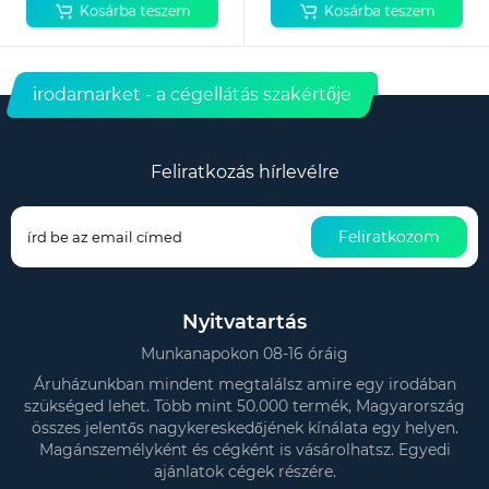
Kosárba teszem
Kosárba teszem
irodamarket - a cégellátás szakértője
Feliratkozás hírlevélre
Feliratkozom
Nyitvatartás
Munkanapokon 08-16 óráig
Áruházunkban mindent megtalálsz amire egy irodában
szükséged lehet. Több mint 50.000 termék, Magyarország
összes jelentős nagykereskedőjének kínálata egy helyen.
Magánszemélyként és cégként is vásárolhatsz. Egyedi
ajánlatok cégek részére.