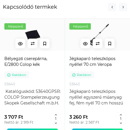
Kapcsolódó termkek
Népszerű
Népszerű
Bélyegző cserepárna,
Jégkaparó teleszkópos
E/2800 Colop kék
nyéllel 70 cm Veropa
Raktáron
Raktáron
53640
53643
Katalóguskód: 53640GPSR:
Jégkaparó teleszkópos
COLOP Stempelerzeugung
nyéllel egyszerű műanyag
Skopek Gesellschaft m.b.H.
fej, fém nyél 70 cm hosszú
& Co. KG; Dr.-Armi..
teleszkópos nyéllel ..
3 707 Ft
3 260 Ft
Nettó ár: 2 919 Ft
Nettó ár: 2 567 Ft