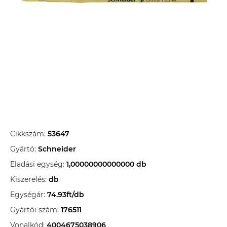
Cikkszám:
53647
Gyártó:
Schneider
Eladási egység:
1,00000000000000 db
Kiszerelés:
db
Egységár:
74.93ft/db
Gyártói szám:
176511
Vonalkód:
4004675038906