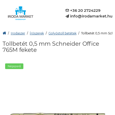
+36 20 2724229
info@irodamarket.hu
Irodaszer
Írószerek
Golyóstoll betétek
Tollbetét 0,5 mm Schn
Tollbetét 0,5 mm Schneider Office
765M fekete
Népszerű