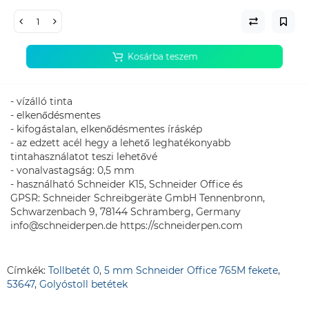
Kosárba teszem
- vízálló tinta
- elkenődésmentes
- kifogástalan, elkenődésmentes íráskép
- az edzett acél hegy a lehető leghatékonyabb
tintahasználatot teszi lehetővé
- vonalvastagság: 0,5 mm
- használható Schneider K15, Schneider Office és
GPSR: Schneider Schreibgeräte GmbH Tennenbronn,
Schwarzenbach 9, 78144 Schramberg, Germany
info@schneiderpen.de https://schneiderpen.com
Címkék:
Tollbetét 0
,
5 mm Schneider Office 765M fekete
,
53647
,
Golyóstoll betétek