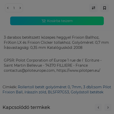
Kosárba teszem
3 darabos betétszett közepes heggyel Frixion Ballhoz,
FriXion LX és Frixion Clicker tollakhoz. Golyóméret: 0,7 mm
Írásvastagság: 0,35 mm Katalóguskód: 2008
GPSR: Polot Corporation of Europe 1 rue de l`Ecriture -
Saint Martin Bellevue - 74370 FILLIERE - France
contactus@piloteurope.com, https://www.pilotpen.eu/
Címkék:
Rollertoll betét golyóméret 0
,
7mm
,
3 db/csom Pilot
Frixion Ball
,
írásszín zöld
,
BLSFR7GS3
,
Golyóstoll betétek
Kapcsolódó termkek