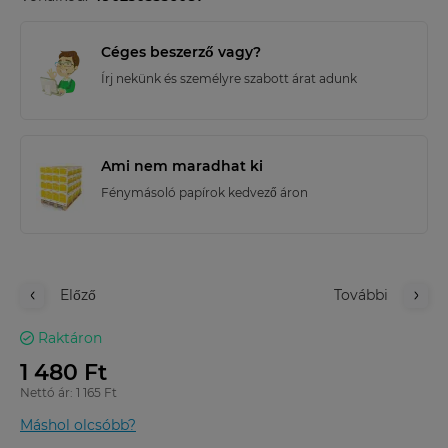
Céges beszerző vagy?
Írj nekünk és személyre szabott árat adunk
Ami nem maradhat ki
Fénymásoló papírok kedvező áron
Előző
További
Raktáron
1 480 Ft
Nettó ár: 1 165 Ft
Máshol olcsóbb?