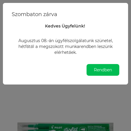
+36 20 2724229
Szombaton zárva
info@irodamarket.hu
Kedves Ügyfelünk!
Irodaszer
Írószerek
Golyóstoll betétek
Rollertoll betét golyó
Augusztus 08.-án ügyfélszolgálatunk szünetel,
hétfőtől a megszokott munkarendben leszünk
Rollertoll betét golyóméret 0,7mm, 3
elérhetőek.
db/csom Pilot Frixion Ball, írásszín zöld
Rendben
Népszerű