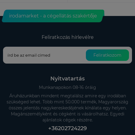
irodamarket - a cégellátás szakértője
Feliratkozás hírlevélre
Feliratkozom
Nyitvatartás
Munkanapokon 08-16 óráig
Áruházunkban mindent megtalálsz amire egy irodában
szükséged lehet. Több mint 50.000 termék, Magyarország
összes jelentős nagykereskedőjének kínálata egy helyen.
Magánszemélyként és cégként is vásárolhatsz. Egyedi
ajánlatok cégek részére.
+36202724229