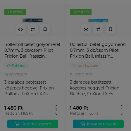
Népszerű
Népszerű
Rollertoll betét golyóméret
Rollertoll betét golyóméret
0,7mm, 3 db/csom Pilot
0,7mm, 3 db/csom Pilot
Frixion Ball, írásszín
Frixion Ball, írásszín
tintakék
világoskék
Raktáron
Nincs készleten
BLSFR7BBS3
BLSFR7LBS3
3 darabos betétszett
3 darabos betétszett
közepes heggyel Frixion
közepes heggyel Frixion
Ballhoz, FriXion LX és
Ballhoz, FriXion LX és
Frixion Clicker tollakhoz.
Frixion Clicker tollakhoz.
Golyó..
Golyó..
1 480 Ft
1 480 Ft
Nettó ár: 1 165 Ft
Nettó ár: 1 165 Ft
Kosárba teszem
Kosárba teszem